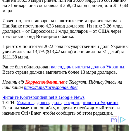
еще на 185,35 млрд гривен, или на $5,06 млрд. По состоянию
на 31 января она составляла 4 258,20 млрд гривен, или $116,44
млрд.
Известно, что в январе на валютные счета правительства в
Нацбанке поступило 4,33 млрд долларов. Из них: 3,26 млрд
долларов – от Евросоюза; 1 млрд долларов – от США через
трастовый фонд Всемирного банка.
При этом по итогам 2022 года государственный долг Украины
увеличился на 13,7% ($13,42 млрд) и составил на 31 декабря
$111,38 млрд.
Ранее был обнародован
календарь выплаты долгов Украины
.
Всего страна должна выплатить более 13 млрд долларов.
Новини від
Корреспондент.net
в Telegram. Підписуйтесь на
наш канал
https://t.me/korrespondentnet
Читайте Korrespondent.net в Google News
ТЕГИ:
Украина
,
долги
,
долг
,
госдолг
,
новости Украины
Если вы заметили ошибку, выделите необходимый текст и
нажмите Ctrl+Enter, чтобы сообщить об этом редакции.