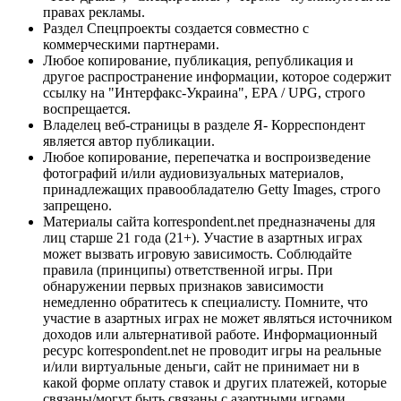
правах рекламы.
Раздел Спецпроекты создается совместно с
коммерческими партнерами.
Любое копирование, публикация, републикация и
другое распространение информации, которое содержит
ссылку на "Интерфакс-Украина", EPA / UPG, строго
воспрещается.
Владелец веб-страницы в разделе Я- Корреспондент
является автор публикации.
Любое копирование, перепечатка и воспроизведение
фотографий и/или аудиовизуальных материалов,
принадлежащих правообладателю Getty Images, строго
запрещено.
Материалы сайта korrespondent.net предназначены для
лиц старше 21 года (21+). Участие в азартных играх
может вызвать игровую зависимость. Соблюдайте
правила (принципы) ответственной игры. При
обнаружении первых признаков зависимости
немедленно обратитесь к специалисту. Помните, что
участие в азартных играх не может являться источником
доходов или альтернативой работе. Информационный
ресурс korrespondent.net не проводит игры на реальные
и/или виртуальные деньги, сайт не принимает ни в
какой форме оплату ставок и других платежей, которые
связаны/могут быть связаны с азартными играми,