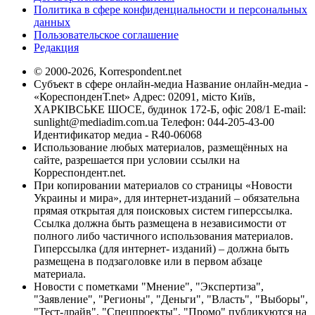
Политика в сфере конфиденциальности и персональных
данных
Пользовательское соглашение
Редакция
© 2000-2026, Korrespondent.net
Субъект в сфере онлайн-медиа Название онлайн-медиа -
«КореспонденТ.net» Адрес: 02091, місто Київ,
ХАРКІВСЬКЕ ШОСЕ, будинок 172-Б, офіс 208/1 E-mail:
sunlight@mediadim.com.ua
Телефон: 044-205-43-00
Идентификатор медиа - R40-06068
Использование любых материалов, размещённых на
сайте, разрешается при условии ссылки на
Корреспондент.net.
При копировании материалов со страницы «Новости
Украины и мира», для интернет-изданий – обязательна
прямая открытая для поисковых систем гиперссылка.
Ссылка должна быть размещена в независимости от
полного либо частичного использования материалов.
Гиперссылка (для интернет- изданий) – должна быть
размещена в подзаголовке или в первом абзаце
материала.
Новости с пометками "Мнение", "Экспертиза",
"Заявление", "Регионы", "Деньги", "Власть", "Выборы",
"Тест-драйв", "Спецпроекты", "Промо" публикуются на