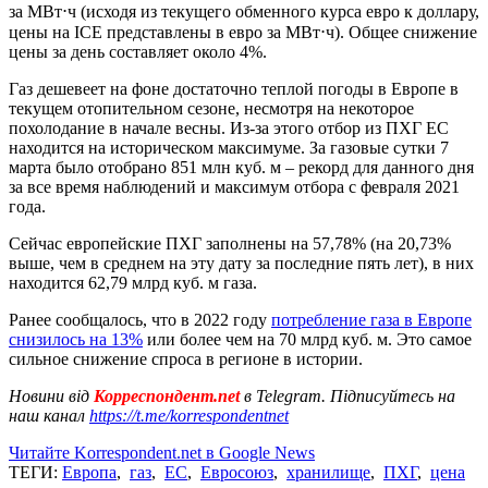
за МВт⋅ч (исходя из текущего обменного курса евро к доллару,
цены на ICE представлены в евро за МВт⋅ч). Общее снижение
цены за день составляет около 4%.
Газ дешевеет на фоне достаточно теплой погоды в Европе в
текущем отопительном сезоне, несмотря на некоторое
похолодание в начале весны. Из-за этого отбор из ПХГ ЕС
находится на историческом максимуме. За газовые сутки 7
марта было отобрано 851 млн куб. м – рекорд для данного дня
за все время наблюдений и максимум отбора с февраля 2021
года.
Сейчас европейские ПХГ заполнены на 57,78% (на 20,73%
выше, чем в среднем на эту дату за последние пять лет), в них
находится 62,79 млрд куб. м газа.
Ранее сообщалось, что в 2022 году
потребление газа в Европе
снизилось на 13%
или более чем на 70 млрд куб. м. Это самое
сильное снижение спроса в регионе в истории.
Новини від
Корреспондент.net
в Telegram. Підписуйтесь на
наш канал
https://t.me/korrespondentnet
Читайте Korrespondent.net в Google News
ТЕГИ:
Европа
,
газ
,
ЕС
,
Евросоюз
,
хранилище
,
ПХГ
,
цена