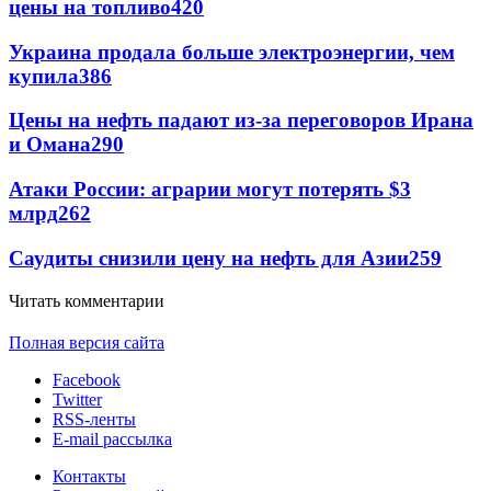
цены на топливо
420
Украина продала больше электроэнергии, чем
купила
386
Цены на нефть падают из-за переговоров Ирана
и Омана
290
Атаки России: аграрии могут потерять $3
млрд
262
Саудиты снизили цену на нефть для Азии
259
Читать комментарии
Полная версия сайта
Facebook
Twitter
RSS-ленты
E-mail рассылка
Контакты