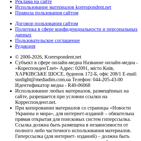
Реклама на сайте
Использование материалов korrespondent.net
Правила пользования сайтом
Договор пользования сайтом
Политика в сфере конфиденциальности и персональных
данных
Пользовательское соглашение
Редакция
© 2000-2026, Korrespondent.net
Субъект в сфере онлайн-медиа Название онлайн-медиа -
«КореспонденТ.net» Адрес: 02091, місто Київ,
ХАРКІВСЬКЕ ШОСЕ, будинок 172-Б, офіс 208/1 E-mail:
sunlight@mediadim.com.ua
Телефон: 044-205-43-00
Идентификатор медиа - R40-06068
Использование любых материалов, размещённых на
сайте, разрешается при условии ссылки на
Корреспондент.net.
При копировании материалов со страницы «Новости
Украины и мира», для интернет-изданий – обязательна
прямая открытая для поисковых систем гиперссылка.
Ссылка должна быть размещена в независимости от
полного либо частичного использования материалов.
Гиперссылка (для интернет- изданий) – должна быть