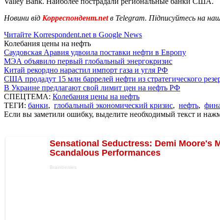
Valley Bank. Наиболее пострадали региональные банки США.
Новини від
Корреспондент.net
в Telegram. Підписуйтесь на на
Читайте Korrespondent.net в Google News
Колебания цены на нефть
Саудовская Аравия удвоила поставки нефти в Европу
МЭА объявило первый глобальный энергокризис
Китай рекордно нарастил импорт газа и угля РФ
США продадут 15 млн баррелей нефти из стратегического резе
В Украине предлагают свой лимит цен на нефть РФ
СПЕЦТЕМА:
Колебания цены на нефть
ТЕГИ:
банки
,
глобальный экономический кризис
,
нефть
,
фин
Если вы заметили ошибку, выделите необходимый текст и нажми