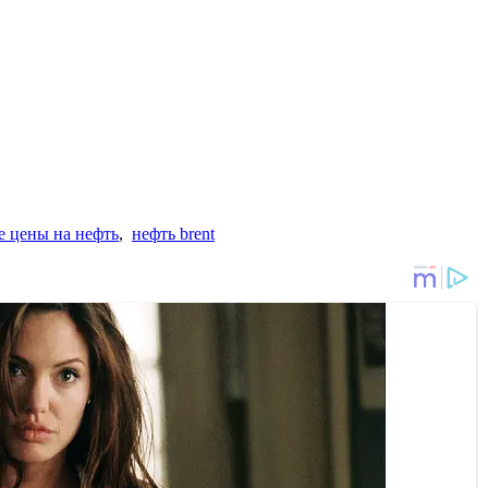
е цены на нефть
,
нефть brent