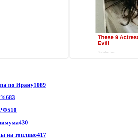
мпа по Ирану
1089
0%
683
 РФ
510
инимума
430
ны на топливо
417