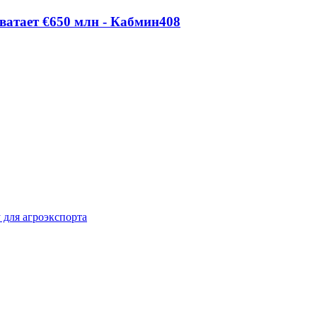
ватает €650 млн - Кабмин
408
 для агроэкспорта