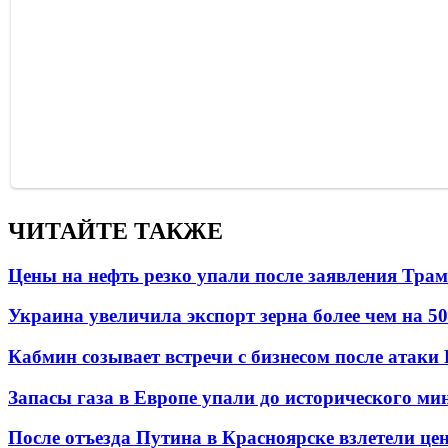
ЧИТАЙТЕ ТАКЖЕ
Цены на нефть резко упали после заявления Тра
Украина увеличила экспорт зерна более чем на 5
Кабмин созывает встречи с бизнесом после атаки
Запасы газа в Европе упали до исторического м
После отъезда Путина в Красноярске взлетели це