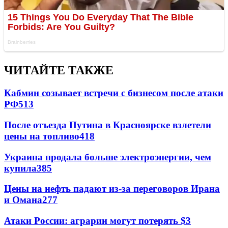
ЧИТАЙТЕ ТАКЖЕ
Кабмин созывает встречи с бизнесом после атаки
РФ
513
После отъезда Путина в Красноярске взлетели
цены на топливо
418
Украина продала больше электроэнергии, чем
купила
385
Цены на нефть падают из-за переговоров Ирана
и Омана
277
Атаки России: аграрии могут потерять $3