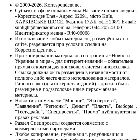
© 2000-2026, Korrespondent.net
Субъект в сфере онлайн-медиа Название онлайн-медиа -
«КореспонденТ.net» Адрес: 02091, місто Київ,
ХАРКІВСЬКЕ ШОСЕ, будинок 172-Б, офіс 208/1 E-mail:
sunlight@mediadim.com.ua
Телефон: 044-205-43-00
Идентификатор медиа - R40-06068
Использование любых материалов, размещённых на
сайте, разрешается при условии ссылки на
Корреспондент.net.
При копировании материалов со страницы «Новости
Украины и мира», для интернет-изданий – обязательна
прямая открытая для поисковых систем гиперссылка.
Ссылка должна быть размещена в независимости от
полного либо частичного использования материалов.
Гиперссылка (для интернет- изданий) – должна быть
размещена в подзаголовке или в первом абзаце
материала.
Новости с пометками "Мнение", "Экспертиза",
"Заявление", "Регионы", "Деньги", "Власть", "Выборы",
"Тест-драйв", "Спецпроекты", "Промо" публикуются на
правах рекламы.
Раздел Спецпроекты создается совместно с
коммерческими партнерами.
Любое копирование, публикация, републикация и
другое распространение информации, которое содержит