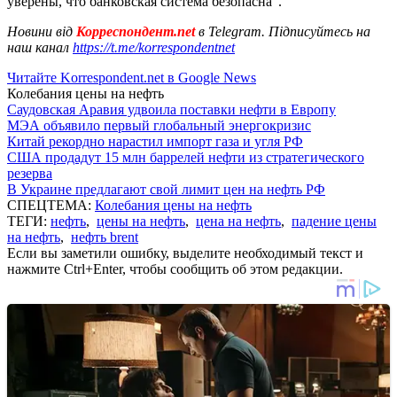
уверены, что банковская система безопасна".
Новини від
Корреспондент.net
в Telegram. Підписуйтесь на
наш канал
https://t.me/korrespondentnet
Читайте Korrespondent.net в Google News
Колебания цены на нефть
Саудовская Аравия удвоила поставки нефти в Европу
МЭА объявило первый глобальный энергокризис
Китай рекордно нарастил импорт газа и угля РФ
США продадут 15 млн баррелей нефти из стратегического
резерва
В Украине предлагают свой лимит цен на нефть РФ
СПЕЦТЕМА:
Колебания цены на нефть
ТЕГИ:
нефть
,
цены на нефть
,
цена на нефть
,
падение цены
на нефть
,
нефть brent
Если вы заметили ошибку, выделите необходимый текст и
нажмите Ctrl+Enter, чтобы сообщить об этом редакции.