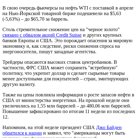
В свою очередь фьючерсы на нефть WTI с поставкой в апреле
на Нью-Йоркской товарной бирже подешевели на $5,63
(-5,63%) – до $65,70 за баррель.
Столь стремительное снижение цен на "черное золото"
связано с обвалом акций Credit Suisse
и других крупных
банков Европы и США. Это порождает опасения за мировую
экономику и, как следствие, риски снижения спроса на
энергоносители, пишут западные агентства.
Трейдеры опасаются высоких ставок центробанков. В
частности, ФРС США может сохранить "ястребиную"
политику, что укрепит доллар и сделает сырьевые товары
менее доступными для покупателей – стран, эмитирующих
другую валюту.
Также на цены повлияла информация о росте запасов нефти в
США от министерства энергетики. На прошлой неделе они
увеличились на 1,55 млн баррелей – до 480,06 млн баррелей.
Повышение зафиксировано по итогам 11 недели из последних
12.
Напомним, на этой неделе президент США
Джо Байден
обратился к нации
и заявил, что "американцы могут быть