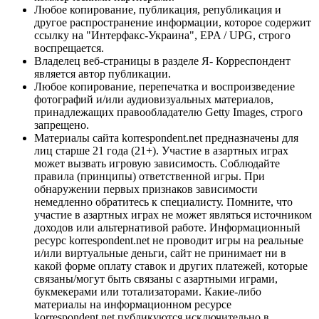
Любое копирование, публикация, републикация и
другое распространение информации, которое содержит
ссылку на "Интерфакс-Украина", EPA / UPG, строго
воспрещается.
Владелец веб-страницы в разделе Я- Корреспондент
является автор публикации.
Любое копирование, перепечатка и воспроизведение
фотографий и/или аудиовизуальных материалов,
принадлежащих правообладателю Getty Images, строго
запрещено.
Материалы сайта korrespondent.net предназначены для
лиц старше 21 года (21+). Участие в азартных играх
может вызвать игровую зависимость. Соблюдайте
правила (принципы) ответственной игры. При
обнаружении первых признаков зависимости
немедленно обратитесь к специалисту. Помните, что
участие в азартных играх не может являться источником
доходов или альтернативой работе. Информационный
ресурс korrespondent.net не проводит игры на реальные
и/или виртуальные деньги, сайт не принимает ни в
какой форме оплату ставок и других платежей, которые
связаны/могут быть связаны с азартными играми,
букмекерами или тотализаторами. Какие-либо
материалы на информационном ресурсе
korrespondent.net публикуются исключительно в