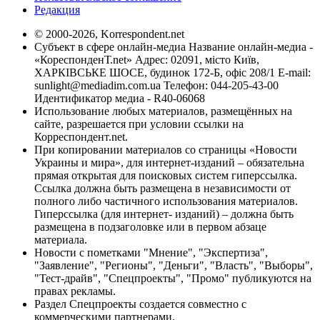
Редакция
© 2000-2026, Korrespondent.net
Субъект в сфере онлайн-медиа Название онлайн-медиа -
«КореспонденТ.net» Адрес: 02091, місто Київ,
ХАРКІВСЬКЕ ШОСЕ, будинок 172-Б, офіс 208/1 E-mail:
sunlight@mediadim.com.ua
Телефон: 044-205-43-00
Идентификатор медиа - R40-06068
Использование любых материалов, размещённых на
сайте, разрешается при условии ссылки на
Корреспондент.net.
При копировании материалов со страницы «Новости
Украины и мира», для интернет-изданий – обязательна
прямая открытая для поисковых систем гиперссылка.
Ссылка должна быть размещена в независимости от
полного либо частичного использования материалов.
Гиперссылка (для интернет- изданий) – должна быть
размещена в подзаголовке или в первом абзаце
материала.
Новости с пометками "Мнение", "Экспертиза",
"Заявление", "Регионы", "Деньги", "Власть", "Выборы",
"Тест-драйв", "Спецпроекты", "Промо" публикуются на
правах рекламы.
Раздел Спецпроекты создается совместно с
коммерческими партнерами.