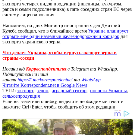
экспорта четырех видов продукции (пшеницы, кукурузы,
рапса и семян подсолнечника) в пять соседних стран ЕС через
систему лицензирования.
Напомним, на днях Министр иностранных дел Дмитрий
Кулеба сообщил, что в ближайшее время
Украина планирует
открыть еще один наземный железнодорожный коридор
для
экспорта украинского зерна.
Что делает Украина, чтобы вернуть экспорт зерна в
страны-соседи
Новини від
Корреспондент.net
в Telegram та WhatsApp.
Підписуйтесь на наші
канали
https://t.me/korrespondentnet
та
WhatsApp
Читайте Korrespondent.net в Google News
ТЕГИ:
экспорт
,
зерно
,
аграрный сектор
,
новости Украины
,
сельхозпродукция
Если вы заметили ошибку, выделите необходимый текст и
нажмите Ctrl+Enter, чтобы сообщить об этом редакции.