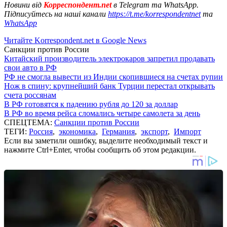
Новини від
Корреспондент.net
в Telegram та WhatsApp.
Підписуйтесь на наші канали
https://t.me/korrespondentnet
та
WhatsApp
Читайте Korrespondent.net в Google News
Санкции против России
Китайский производитель электрокаров запретил продавать
свои авто в РФ
РФ не смогла вывести из Индии скопившиеся на счетах рупии
Нож в спину: крупнейший банк Турции перестал открывать
счета россянам
В РФ готовятся к падению рубля до 120 за доллар
В РФ во время рейса сломались четыре самолета за день
СПЕЦТЕМА:
Санкции против России
ТЕГИ:
Россия
,
экономика
,
Германия
,
экспорт
,
Импорт
Если вы заметили ошибку, выделите необходимый текст и
нажмите Ctrl+Enter, чтобы сообщить об этом редакции.