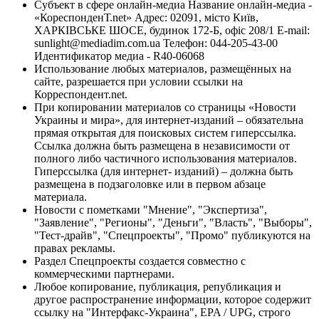
Субъект в сфере онлайн-медиа Название онлайн-медиа -
«КореспонденТ.net» Адрес: 02091, місто Київ,
ХАРКІВСЬКЕ ШОСЕ, будинок 172-Б, офіс 208/1 E-mail:
sunlight@mediadim.com.ua
Телефон: 044-205-43-00
Идентификатор медиа - R40-06068
Использование любых материалов, размещённых на
сайте, разрешается при условии ссылки на
Корреспондент.net.
При копировании материалов со страницы «Новости
Украины и мира», для интернет-изданий – обязательна
прямая открытая для поисковых систем гиперссылка.
Ссылка должна быть размещена в независимости от
полного либо частичного использования материалов.
Гиперссылка (для интернет- изданий) – должна быть
размещена в подзаголовке или в первом абзаце
материала.
Новости с пометками "Мнение", "Экспертиза",
"Заявление", "Регионы", "Деньги", "Власть", "Выборы",
"Тест-драйв", "Спецпроекты", "Промо" публикуются на
правах рекламы.
Раздел Спецпроекты создается совместно с
коммерческими партнерами.
Любое копирование, публикация, републикация и
другое распространение информации, которое содержит
ссылку на "Интерфакс-Украина", EPA / UPG, строго