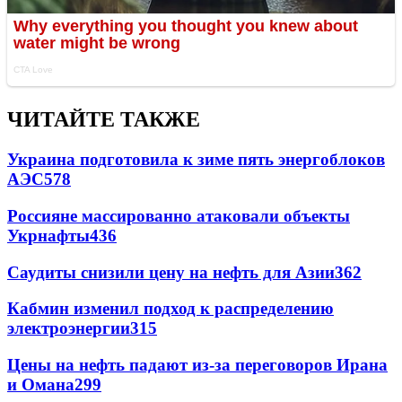
ЧИТАЙТЕ ТАКЖЕ
Украина подготовила к зиме пять энергоблоков
АЭС
578
Россияне массированно атаковали объекты
Укрнафты
436
Саудиты снизили цену на нефть для Азии
362
Кабмин изменил подход к распределению
электроэнергии
315
Цены на нефть падают из-за переговоров Ирана
и Омана
299