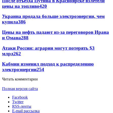
После отъезда Путина в Красноярске взлетели
цены на топливо
420
Украина продала больше электроэнергии, чем
купила
386
Цены на нефть падают из-за переговоров Ирана
и Омана
288
Атаки России: аграрии могут потерять $3
млрд
262
Кабмин изменил подход к распределению
электроэнергии
254
Читать комментарии
Полная версия сайта
Facebook
Twitter
RSS-ленты
E-mail рассылка