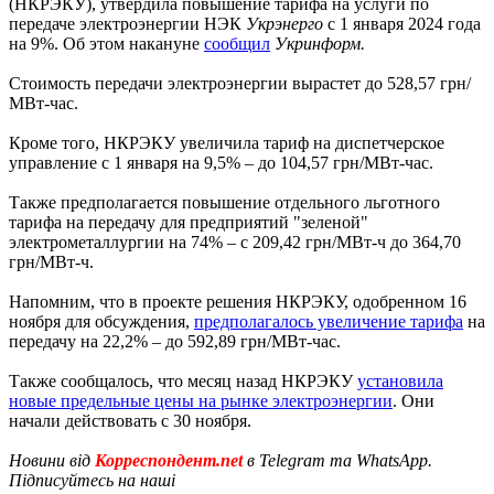
(НКРЭКУ), утвердила повышение тарифа на услуги по
передаче электроэнергии НЭК
Укрэнерго
с 1 января 2024 года
на 9%. Об этом накануне
сообщил
Укринформ.
Стоимость передачи электроэнергии вырастет до 528,57 грн/
МВт-час.
Кроме того, НКРЭКУ увеличила тариф на диспетчерское
управление с 1 января на 9,5% – до 104,57 грн/МВт-час.
Также предполагается повышение отдельного льготного
тарифа на передачу для предприятий "зеленой"
электрометаллургии на 74% – с 209,42 грн/МВт-ч до 364,70
грн/МВт-ч.
Напомним, что в проекте решения НКРЭКУ, одобренном 16
ноября для обсуждения,
предполагалось увеличение тарифа
на
передачу на 22,2% – до 592,89 грн/МВт-час.
Также сообщалось, что месяц назад НКРЭКУ
установила
новые предельные цены на рынке электроэнергии
. Они
начали действовать с 30 ноября.
Новини від
Корреспондент.net
в Telegram та WhatsApp.
Підписуйтесь на наші