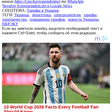
канали
https://t.me/korrespondentnet
та
WhatsApp
Читайте Korrespondent.net в Google News
СПЕЦТЕМА:
Тарифы в Украине
ТЕГИ:
Украина
,
энергетика
,
электроэнергия
,
тарифы
,
электричество
,
повышение тарифов
,
новости Украины
,
НКРЭКУ
Если вы заметили ошибку, выделите необходимый текст и
нажмите Ctrl+Enter, чтобы сообщить об этом редакции.