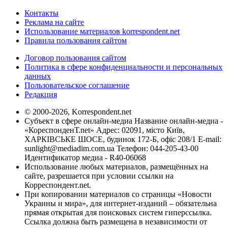
Контакты
Реклама на сайте
Использование материалов korrespondent.net
Правила пользования сайтом
Договор пользования сайтом
Политика в сфере конфиденциальности и персональных
данных
Пользовательское соглашение
Редакция
© 2000-2026, Korrespondent.net
Субъект в сфере онлайн-медиа Название онлайн-медиа -
«КореспонденТ.net» Адрес: 02091, місто Київ,
ХАРКІВСЬКЕ ШОСЕ, будинок 172-Б, офіс 208/1 E-mail:
sunlight@mediadim.com.ua
Телефон: 044-205-43-00
Идентификатор медиа - R40-06068
Использование любых материалов, размещённых на
сайте, разрешается при условии ссылки на
Корреспондент.net.
При копировании материалов со страницы «Новости
Украины и мира», для интернет-изданий – обязательна
прямая открытая для поисковых систем гиперссылка.
Ссылка должна быть размещена в независимости от