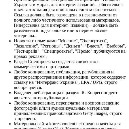
Украины и мира», для интернет-изданий – обязательна
прямая открытая для поисковых систем гиперссылка.
Ссылка должна быть размещена в независимости от
полного либо частичного использования материалов.
Гиперссылка (для интернет- изданий) – должна быть
размещена в подзаголовке или в первом абзаце
материала.
Новости с пометками "Мнение", "Экспертиза",
"Заявление", "Регионы", "Деньги", "Власть", "Выборы",
"Тест-драйв", "Спецпроекты", "Промо" публикуются на
правах рекламы.
Раздел Спецпроекты создается совместно с
коммерческими партнерами.
Любое копирование, публикация, републикация и
другое распространение информации, которое содержит
ссылку на "Интерфакс-Украина", EPA / UPG, строго
воспрещается.
Владелец веб-страницы в разделе Я- Корреспондент
является автор публикации.
Любое копирование, перепечатка и воспроизведение
фотографий и/или аудиовизуальных материалов,
принадлежащих правообладателю Getty Images, строго
запрещено.
Материалы сайта korrespondent.net предназначены для
лиц старше 21 года (21+). Участие в азартных играх