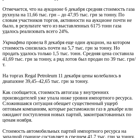
Отмечается, что на аукционе 6 декабря средняя стоимость газа
рухнула на 11,66 тыс. грн – до 47,95 тыс. грн за тонну. По
словам участников торгов, активности на аукционе почти не
было, в результате чего из выставленных 6175 тонн газа
удалось реализовать всего 24%.
Укрнафта
провела 8 декабря еще один аукцион, на котором
стоимость снизилась почти на 5,7 тыс. грн за тонну. Но
продать удалось только 1,5 тыс. тонн. Средняя цена составила
41,69 тыс. грн за тонну, а ряд лотов был продан по 39 тыс. грн/
т.
На торгах Regal Petroleum 11 декабря цены колебались в
диапазоне 39,45–42,65 тыс. грн за тонну.
Как сообщается, стоимость автогаза у внутренних
производителей уже упала ниже уровня импортного ресурса.
Сложившаяся ситуация обещает существенный ущерб
оптовым компаниям, которые растаможили газ в декабре или
ожидают поступления новых партий, законтрактованных по
ценам ноября.
Стоимость автомобильных партий импортного ресурса на
западной границе составляет в среднем 41,7 тыс. грн за тонну,