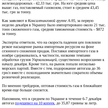
железнодорожных - 42,33 тыс. грн. На юге средняя цена
выше: газ, поставляемый газовозом, стоит в среднем 43,45
тыс. грн за тонну.
Как заявляют в
Консалтинговой группе А-95
, за первую
неделю декабря в Украину было импортировано около 21 тыс.
тонн сжиженного газа, средняя таможенная стоимость – $872
за тонну.
Эксперты отметили, что на скорость падения цен повлияли
резкое насыщение рынка импортным ресурсом на фоне
сезонного снижения продаж. Поставки импортного газа в
ноябре сдерживались, в частности, низкими темпами
обработки грузов
Укрзализныцей
, существенно возросшими к
началу декабря. Кроме того, на рынок попали несколько
морских партий. Вместе с тем, подорожание автогаза до 36
грн/л вместе с похолоданием значительно сократило объемы
розничной реализации.
По мнению трейдеров, оптовая стоимость газа в ближайшее
время еще больше снизится.
Напомним, что в среднем по Украине в течение 6-7 декабря
автогаз
подешевел на 10 копеек
, до 35,87 гривны за литр.