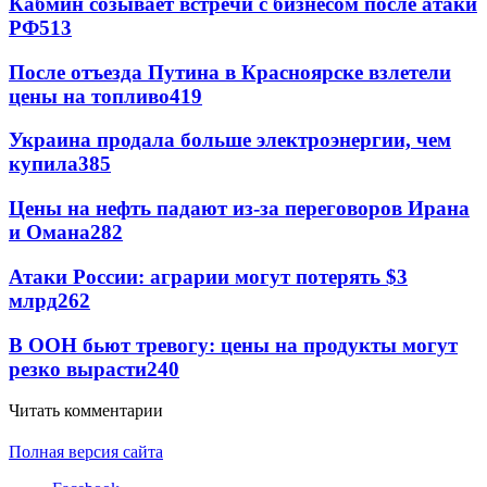
Кабмин созывает встречи с бизнесом после атаки
РФ
513
После отъезда Путина в Красноярске взлетели
цены на топливо
419
Украина продала больше электроэнергии, чем
купила
385
Цены на нефть падают из-за переговоров Ирана
и Омана
282
Атаки России: аграрии могут потерять $3
млрд
262
В ООН бьют тревогу: цены на продукты могут
резко вырасти
240
Читать комментарии
Полная версия сайта