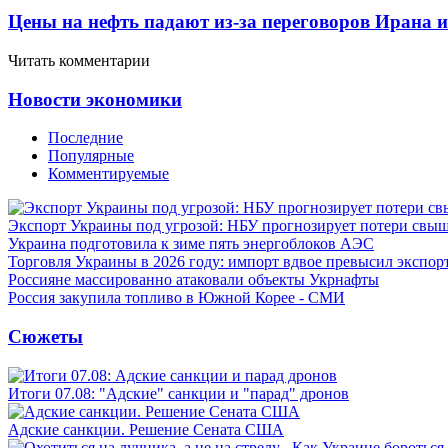
Цены на нефть падают из-за переговоров Ирана 
Читать комментарии
Новости экономики
Последние
Популярные
Комментируемые
Экспорт Украины под угрозой: НБУ прогнозирует потери свыш
Украина подготовила к зиме пять энергоблоков АЭС
Торговля Украины в 2026 году: импорт вдвое превысил экспор
Россияне массированно атаковали объекты Укрнафты
Россия закупила топливо в Южной Корее - СМИ
Сюжеты
Итоги 07.08: "Адские" санкции и "парад" дронов
Адские санкции. Решение Сената США