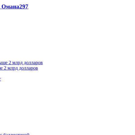
и Омана
297
е 2 млрд долларов
т