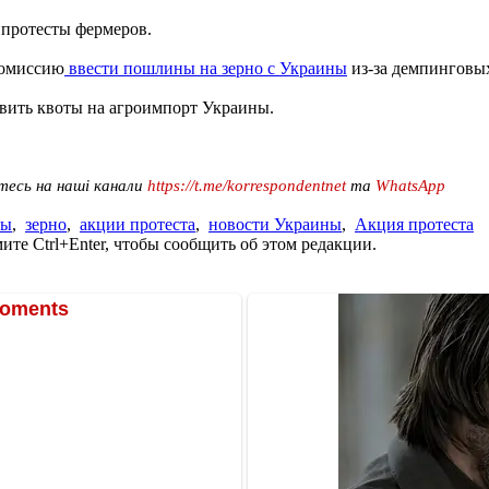
протесты фермеров.
комиссию
ввести пошлины на зерно с Украины
из-за демпинговых
вить квоты на агроимпорт Украины.
тесь на наші канали
https://t.me/korrespondentnet
та
WhatsApp
ры
,
зерно
,
акции протеста
,
новости Украины
,
Акция протеста
те Ctrl+Enter, чтобы сообщить об этом редакции.