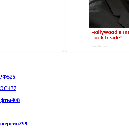
 РФ
525
АЭС
477
афты
408
энергии
299