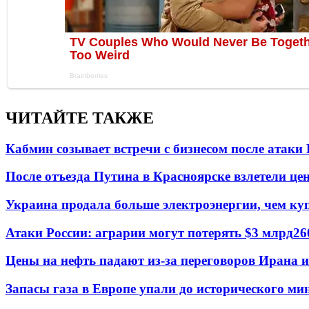
ЧИТАЙТЕ ТАКЖЕ
Кабмин созывает встречи с бизнесом после атаки
После отъезда Путина в Красноярске взлетели це
Украина продала больше электроэнергии, чем ку
Атаки России: аграрии могут потерять $3 млрд
26
Цены на нефть падают из-за переговоров Ирана 
Запасы газа в Европе упали до исторического м