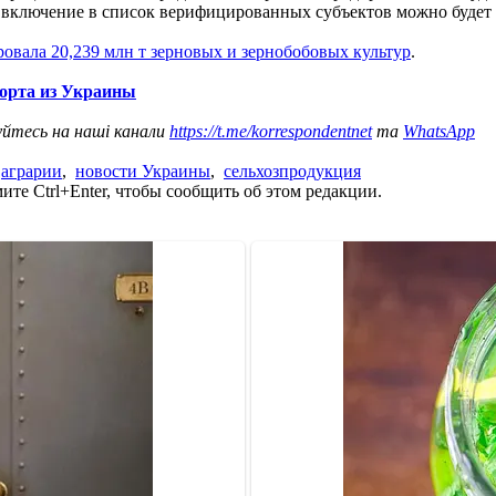
включение в список верифицированных субъектов можно будет н
овала 20,239 млн т зерновых и зернобобовых культур
.
порта из Украины
уйтесь на наші канали
https://t.me/korrespondentnet
та
WhatsApp
,
аграрии
,
новости Украины
,
сельхозпродукция
те Ctrl+Enter, чтобы сообщить об этом редакции.