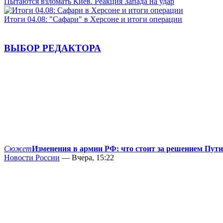
Пытаются взломать Киев. Реакция Запада на удар
Итоги 04.08: "Сафари" в Херсоне и итоги операции
ВЫБОР РЕДАКТОРА
Сюжет
Изменения в армии РФ: что стоит за решением Пут
Новости России
— Вчера, 15:22