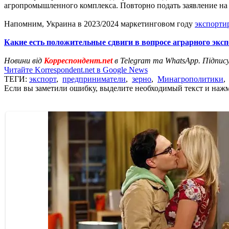
агропромышленного комплекса. Повторно подать заявление на 
Напомним, Украина в 2023/2024 маркетинговом году
экспортир
Какие есть положительные сдвиги в вопросе аграрного экс
Новини від
Корреспондент.net
в Telegram та WhatsApp. Підпис
Читайте Korrespondent.net в Google News
ТЕГИ:
экспорт
,
предприниматели
,
зерно
,
Минагрополитики
Если вы заметили ошибку, выделите необходимый текст и нажми