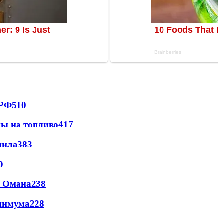
 РФ
510
ны на топливо
417
пила
383
0
и Омана
238
инимума
228