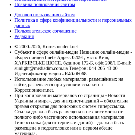
Правила пользования сайтом
Договор пользования сайтом
Политика в сфере конфиденциальности и персональных
данных
Пользовательское соглашение
Редакция
© 2000-2026, Korrespondent.net
Субъект в сфере онлайн-медиа Название онлайн-медиа -
«КореспонденТ.net» Адрес: 02091, місто Київ,
ХАРКІВСЬКЕ ШОСЕ, будинок 172-Б, офіс 208/1 E-mail:
sunlight@mediadim.com.ua
Телефон: 044-205-43-00
Идентификатор медиа - R40-06068
Использование любых материалов, размещённых на
сайте, разрешается при условии ссылки на
Корреспондент.net.
При копировании материалов со страницы «Новости
Украины и мира», для интернет-изданий – обязательна
прямая открытая для поисковых систем гиперссылка.
Ссылка должна быть размещена в независимости от
полного либо частичного использования материалов.
Гиперссылка (для интернет- изданий) – должна быть
размещена в подзаголовке или в первом абзаце
материала.