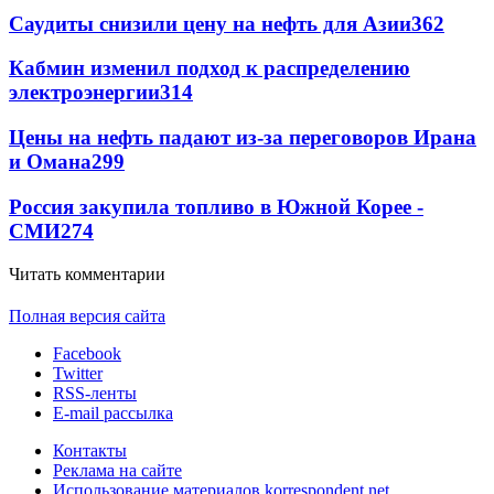
Саудиты снизили цену на нефть для Азии
362
Кабмин изменил подход к распределению
электроэнергии
314
Цены на нефть падают из-за переговоров Ирана
и Омана
299
Россия закупила топливо в Южной Корее -
СМИ
274
Читать комментарии
Полная версия сайта
Facebook
Twitter
RSS-ленты
E-mail рассылка
Контакты
Реклама на сайте
Использование материалов korrespondent.net