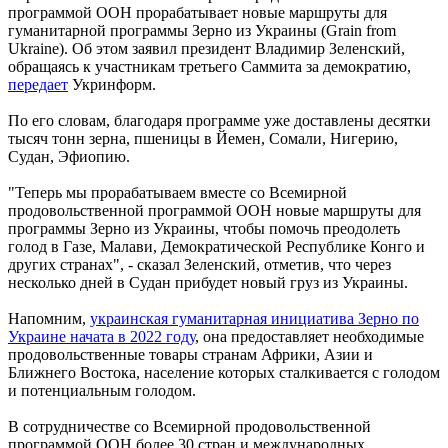
программой ООН прорабатывает новые маршруты для
гуманитарной программы Зерно из Украины (Grain from
Ukraine). Об этом заявил президент Владимир Зеленский,
обращаясь к участникам третьего Саммита за демократию,
передает
Укринформ.
По его словам, благодаря программе уже доставлены десятки
тысяч тонн зерна, пшеницы в Йемен, Сомали, Нигерию,
Судан, Эфиопию.
"Теперь мы прорабатываем вместе со Всемирной
продовольственной программой ООН новые маршруты для
программы Зерно из Украины, чтобы помочь преодолеть
голод в Газе, Малави, Демократической Республике Конго и
других странах", - сказал Зеленский, отметив, что через
несколько дней в Судан прибудет новый груз из Украины.
Напомним,
украинская гуманитарная инициатива Зерно по
Украине начата в 2022 году
, она предоставляет необходимые
продовольственные товары странам Африки, Азии и
Ближнего Востока, население которых сталкивается с голодом
и потенциальным голодом.
В сотрудничестве со Всемирной продовольственной
программой ООН более 30 стран и международных