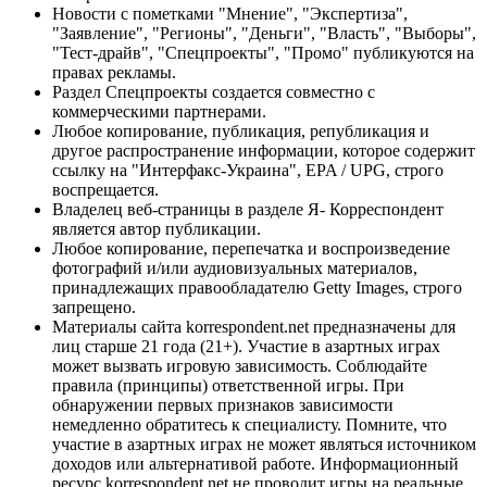
Новости с пометками "Мнение", "Экспертиза",
"Заявление", "Регионы", "Деньги", "Власть", "Выборы",
"Тест-драйв", "Спецпроекты", "Промо" публикуются на
правах рекламы.
Раздел Спецпроекты создается совместно с
коммерческими партнерами.
Любое копирование, публикация, републикация и
другое распространение информации, которое содержит
ссылку на "Интерфакс-Украина", EPA / UPG, строго
воспрещается.
Владелец веб-страницы в разделе Я- Корреспондент
является автор публикации.
Любое копирование, перепечатка и воспроизведение
фотографий и/или аудиовизуальных материалов,
принадлежащих правообладателю Getty Images, строго
запрещено.
Материалы сайта korrespondent.net предназначены для
лиц старше 21 года (21+). Участие в азартных играх
может вызвать игровую зависимость. Соблюдайте
правила (принципы) ответственной игры. При
обнаружении первых признаков зависимости
немедленно обратитесь к специалисту. Помните, что
участие в азартных играх не может являться источником
доходов или альтернативой работе. Информационный
ресурс korrespondent.net не проводит игры на реальные