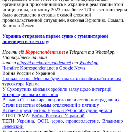
организаций присоединились к Украине в реализации этой
инициативы, и к концу 2023 года более 170 тысяч тонн зерна
было доставлено в страны с самой сложной
продовольственной ситуацией, включая Эфиопию, Сомали,
Кению и Йемен.
Украина отправила первое судно с гуманитарной
пшеницей в этом году
Новини від
Корреспондент.net
в Telegram та WhatsApp.
Підписуйтесь на наші
канали
https://t.me/korrespondentnet
та
WhatsApp
Читайте Korrespondent.net в Google News
Война России с Украиной
Провал сезона: Москва будет платить пособия работникам
турсектора Крыма
У Сухопутних військах зробили заяву щодо інтеграції
Інтернаціональних легіонів
Взрыв в Сыктывкаре: возросло количество пострадавших
Стали известны объемы отключений в пятницу
Встреча президентов: Ермак и Рубио обсудили детали
СПЕЦТЕМА:
Война России с Украиной
ТЕГИ:
Украина
,
ООН
,
зерно
,
продовольствие
,
Владимир
Зеленский
Если вы заметили ошибку, выделите необходимый текст и