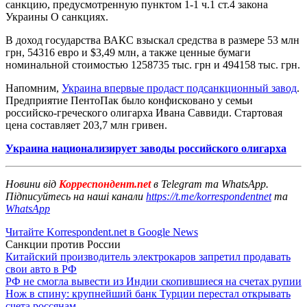
санкцию, предусмотренную пунктом 1-1 ч.1 ст.4 закона
Украины О санкциях.
В доход государства ВАКС взыскал средства в размере 53 млн
грн, 54316 евро и $3,49 млн, а также ценные бумаги
номинальной стоимостью 1258735 тыс. грн и 494158 тыс. грн.
Напомним,
Украина впервые продаст подсанкционный завод
.
Предприятие ПентоПак было конфисковано у семьи
российско-греческого олигарха Ивана Саввиди. Стартовая
цена составляет 203,7 млн гривен.
Украина национализирует заводы российского олигарха
Новини від
Корреспондент.net
в Telegram та WhatsApp.
Підписуйтесь на наші канали
https://t.me/korrespondentnet
та
WhatsApp
Читайте Korrespondent.net в Google News
Санкции против России
Китайский производитель электрокаров запретил продавать
свои авто в РФ
РФ не смогла вывести из Индии скопившиеся на счетах рупии
Нож в спину: крупнейший банк Турции перестал открывать
счета россянам