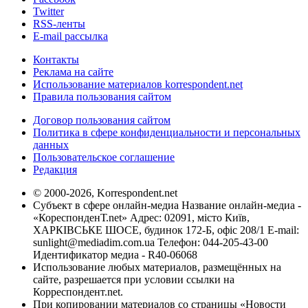
Twitter
RSS-ленты
E-mail рассылка
Контакты
Реклама на сайте
Использование материалов korrespondent.net
Правила пользования сайтом
Договор пользования сайтом
Политика в сфере конфиденциальности и персональных
данных
Пользовательское соглашение
Редакция
© 2000-2026, Korrespondent.net
Субъект в сфере онлайн-медиа Название онлайн-медиа -
«КореспонденТ.net» Адрес: 02091, місто Київ,
ХАРКІВСЬКЕ ШОСЕ, будинок 172-Б, офіс 208/1 E-mail:
sunlight@mediadim.com.ua
Телефон: 044-205-43-00
Идентификатор медиа - R40-06068
Использование любых материалов, размещённых на
сайте, разрешается при условии ссылки на
Корреспондент.net.
При копировании материалов со страницы «Новости