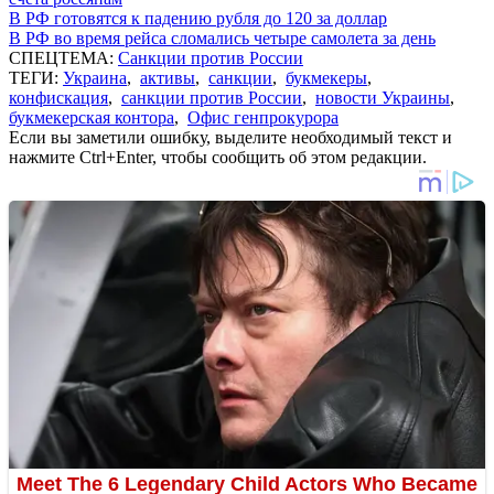
В РФ готовятся к падению рубля до 120 за доллар
В РФ во время рейса сломались четыре самолета за день
СПЕЦТЕМА:
Санкции против России
ТЕГИ:
Украина
,
активы
,
санкции
,
букмекеры
,
конфискация
,
санкции против России
,
новости Украины
,
букмекерская контора
,
Офис генпрокурора
Если вы заметили ошибку, выделите необходимый текст и
нажмите Ctrl+Enter, чтобы сообщить об этом редакции.