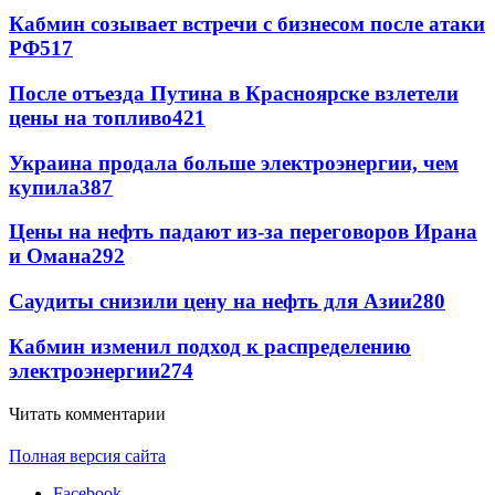
Кабмин созывает встречи с бизнесом после атаки
РФ
517
После отъезда Путина в Красноярске взлетели
цены на топливо
421
Украина продала больше электроэнергии, чем
купила
387
Цены на нефть падают из-за переговоров Ирана
и Омана
292
Саудиты снизили цену на нефть для Азии
280
Кабмин изменил подход к распределению
электроэнергии
274
Читать комментарии
Полная версия сайта
Facebook