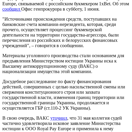
Europe, связываемой с российским букмекером 1xBet. Об этом
сообщил
Офис генпрокурора в субботу, 1 июня.
"Источниками происхождения средств, поступавших на
банковские счета компании-нерезидента, которая, среди
прочего, осуществляет процессинг букмекерской
деятельности на территории государства-агрессора, были
перечисления из российских и белорусских финансовых
учреждений", – говорится в сообщении.
Материалы уголовного производства стали основанием для
предъявления Министерством юстиции Украины иска к
Высшему антикоррупционному суду (ВАКС) о
национализации имущества этой компании.
Досудебное расследование по факту финансирования
действий, совершенных с целью насильственной смены или
свержения конституционного строя или захвата
государственной власти, изменения границ территории или
государственной границы Украины, продолжается и
осуществляется ГБР (ст.110-2 УК Украины).
В свою очередь, ВАКС
уточнил
, что 31 мая коллегия судей
частично удовлетворила исковое заявление Министерства
юстиции к ООО Royal Pay Europe и применила к нему