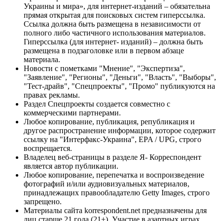
Украины и мира», для интернет-изданий – обязательна
прямая открытая для поисковых систем гиперссылка.
Ссылка должна быть размещена в независимости от
полного либо частичного использования материалов.
Гиперссылка (для интернет- изданий) – должна быть
размещена в подзаголовке или в первом абзаце
материала.
Новости с пометками "Мнение", "Экспертиза",
"Заявление", "Регионы", "Деньги", "Власть", "Выборы",
"Тест-драйв", "Спецпроекты", "Промо" публикуются на
правах рекламы.
Раздел Спецпроекты создается совместно с
коммерческими партнерами.
Любое копирование, публикация, републикация и
другое распространение информации, которое содержит
ссылку на "Интерфакс-Украина", EPA / UPG, строго
воспрещается.
Владелец веб-страницы в разделе Я- Корреспондент
является автор публикации.
Любое копирование, перепечатка и воспроизведение
фотографий и/или аудиовизуальных материалов,
принадлежащих правообладателю Getty Images, строго
запрещено.
Материалы сайта korrespondent.net предназначены для
лиц старше 21 года (21+). Участие в азартных играх