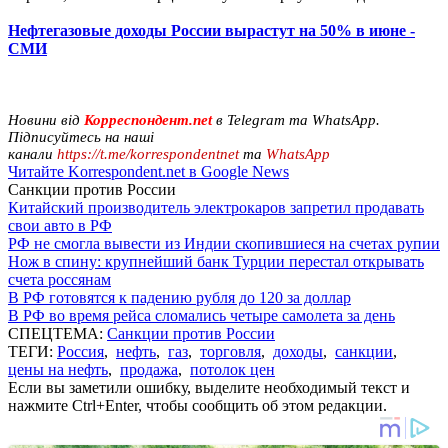
Нефтегазовые доходы России вырастут на 50% в июне -
СМИ
Новини від
Корреспондент.net
в Telegram та WhatsApp.
Підписуйтесь на наші
канали
https://t.me/korrespondentnet
та
WhatsApp
Читайте Korrespondent.net в Google News
Санкции против России
Китайский производитель электрокаров запретил продавать
свои авто в РФ
РФ не смогла вывести из Индии скопившиеся на счетах рупии
Нож в спину: крупнейший банк Турции перестал открывать
счета россянам
В РФ готовятся к падению рубля до 120 за доллар
В РФ во время рейса сломались четыре самолета за день
СПЕЦТЕМА:
Санкции против России
ТЕГИ:
Россия
,
нефть
,
газ
,
торговля
,
доходы
,
санкции
,
цены на нефть
,
продажа
,
потолок цен
Если вы заметили ошибку, выделите необходимый текст и
нажмите Ctrl+Enter, чтобы сообщить об этом редакции.