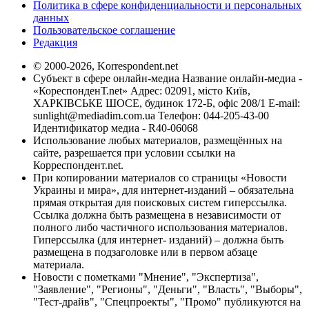
Политика в сфере конфиденциальности и персональных
данных
Пользовательское соглашение
Редакция
© 2000-2026, Korrespondent.net
Субъект в сфере онлайн-медиа Название онлайн-медиа -
«КореспонденТ.net» Адрес: 02091, місто Київ,
ХАРКІВСЬКЕ ШОСЕ, будинок 172-Б, офіс 208/1 E-mail:
sunlight@mediadim.com.ua
Телефон: 044-205-43-00
Идентификатор медиа - R40-06068
Использование любых материалов, размещённых на
сайте, разрешается при условии ссылки на
Корреспондент.net.
При копировании материалов со страницы «Новости
Украины и мира», для интернет-изданий – обязательна
прямая открытая для поисковых систем гиперссылка.
Ссылка должна быть размещена в независимости от
полного либо частичного использования материалов.
Гиперссылка (для интернет- изданий) – должна быть
размещена в подзаголовке или в первом абзаце
материала.
Новости с пометками "Мнение", "Экспертиза",
"Заявление", "Регионы", "Деньги", "Власть", "Выборы",
"Тест-драйв", "Спецпроекты", "Промо" публикуются на