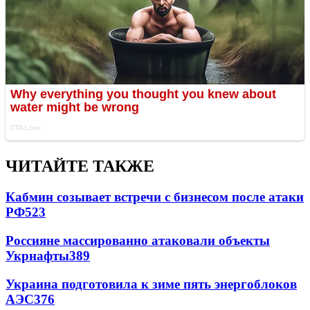
ЧИТАЙТЕ ТАКЖЕ
Кабмин созывает встречи с бизнесом после атаки
РФ
523
Россияне массированно атаковали объекты
Укрнафты
389
Украина подготовила к зиме пять энергоблоков
АЭС
376