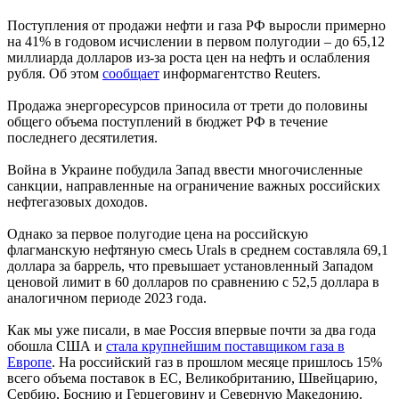
Поступления от продажи нефти и газа РФ выросли примерно
на 41% в годовом исчислении в первом полугодии – до 65,12
миллиарда долларов из-за роста цен на нефть и ослабления
рубля. Об этом
сообщает
информагентство Reuters.
Продажа энергоресурсов приносила от трети до половины
общего объема поступлений в бюджет РФ в течение
последнего десятилетия.
Война в Украине побудила Запад ввести многочисленные
санкции, направленные на ограничение важных российских
нефтегазовых доходов.
Однако за первое полугодие цена на российскую
флагманскую нефтяную смесь Urals в среднем составляла 69,1
доллара за баррель, что превышает установленный Западом
ценовой лимит в 60 долларов по сравнению с 52,5 доллара в
аналогичном периоде 2023 года.
Как мы уже писали, в мае Россия впервые почти за два года
обошла США и
стала крупнейшим поставщиком газа в
Европе
. На российский газ в прошлом месяце пришлось 15%
всего объема поставок в ЕС, Великобританию, Швейцарию,
Сербию, Боснию и Герцеговину и Северную Македонию.