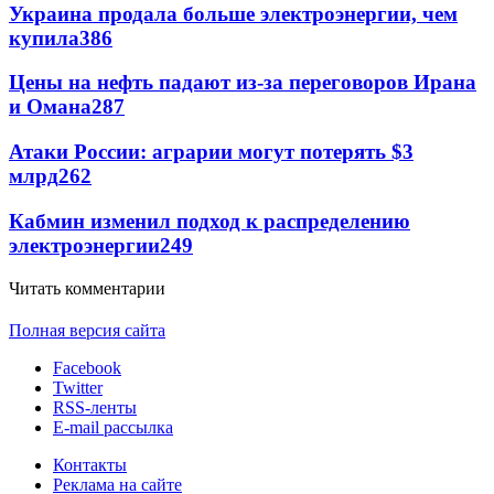
Украина продала больше электроэнергии, чем
купила
386
Цены на нефть падают из-за переговоров Ирана
и Омана
287
Атаки России: аграрии могут потерять $3
млрд
262
Кабмин изменил подход к распределению
электроэнергии
249
Читать комментарии
Полная версия сайта
Facebook
Twitter
RSS-ленты
E-mail рассылка
Контакты
Реклама на сайте