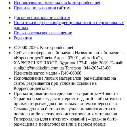
Использование материалов korrespondent.net
Правила пользования сайтом
Договор пользования сайтом
Политика в сфере конфиденциальности и персональных
данных
Пользовательское соглашение
Редакция
© 2000-2026, Korrespondent.net
Субъект в сфере онлайн-медиа Название онлайн-медиа -
«КореспонденТ.net» Адрес: 02091, місто Київ,
ХАРКІВСЬКЕ ШОСЕ, будинок 172-Б, офіс 208/1 E-mail:
sunlight@mediadim.com.ua
Телефон: 044-205-43-00
Идентификатор медиа - R40-06068
Использование любых материалов, размещённых на
сайте, разрешается при условии ссылки на
Корреспондент.net.
При копировании материалов со страницы «Новости
Украины и мира», для интернет-изданий – обязательна
прямая открытая для поисковых систем гиперссылка.
Ссылка должна быть размещена в независимости от
полного либо частичного использования материалов.
Гиперссылка (для интернет- изданий) – должна быть
размещена в подзаголовке или в первом абзаце