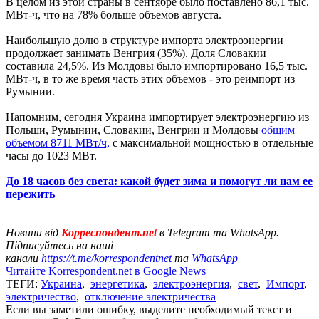
В целом из этой страны в сентябре было поставлено 86,1 тыс.
МВт-ч, что на 78% больше объемов августа.
Наибольшую долю в структуре импорта электроэнергии
продолжает занимать Венгрия (35%). Доля Словакии
составила 24,5%. Из Молдовы было импортировано 16,5 тыс.
МВт-ч, в то же время часть этих объемов - это реимпорт из
Румынии.
Напомним, сегодня Украина импортирует электроэнергию из
Польши, Румынии, Словакии, Венгрии и Молдовы
общим
объемом 8711 МВт/ч,
с максимальной мощностью в отдельные
часы до 1023 МВт.
До 18 часов без света: какой будет зима и помогут ли нам ее
пережить
Новини від
Корреспондент.net
в Telegram та WhatsApp.
Підписуйтесь на наші
канали
https://t.me/korrespondentnet
та
WhatsApp
Читайте Korrespondent.net в Google News
ТЕГИ:
Украина
,
энергетика
,
электроэнергия
,
свет
,
Импорт
,
электричество
,
отключение электричества
Если вы заметили ошибку, выделите необходимый текст и