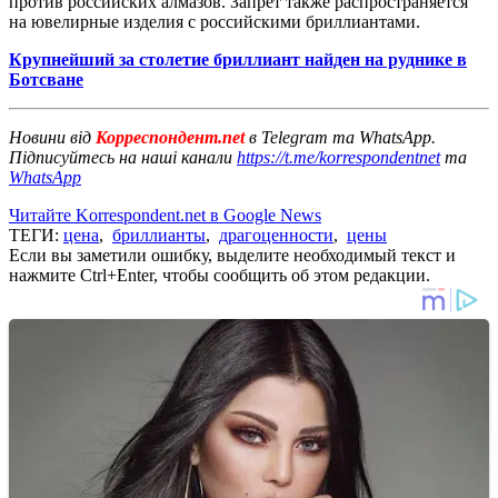
против российских алмазов. Запрет также распространяется
на ювелирные изделия с российскими бриллиантами.
Крупнейший за столетие бриллиант найден на руднике в
Ботсване
Новини від
Корреспондент.net
в Telegram та WhatsApp.
Підписуйтесь на наші канали
https://t.me/korrespondentnet
та
WhatsApp
Читайте Korrespondent.net в Google News
ТЕГИ:
цена
,
бриллианты
,
драгоценности
,
цены
Если вы заметили ошибку, выделите необходимый текст и
нажмите Ctrl+Enter, чтобы сообщить об этом редакции.