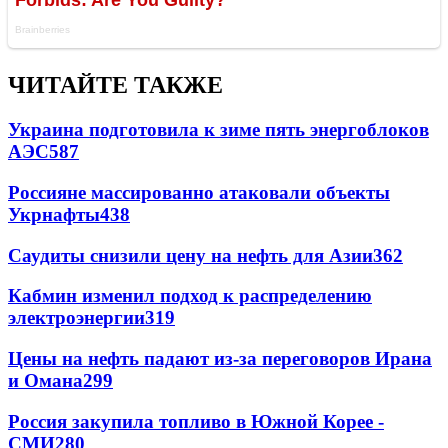
ЧИТАЙТЕ ТАКЖЕ
Украина подготовила к зиме пять энергоблоков
АЭС
587
Россияне массированно атаковали объекты
Укрнафты
438
Саудиты снизили цену на нефть для Азии
362
Кабмин изменил подход к распределению
электроэнергии
319
Цены на нефть падают из-за переговоров Ирана
и Омана
299
Россия закупила топливо в Южной Корее -
СМИ
280