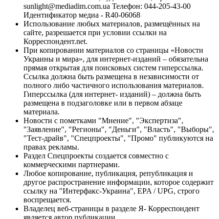
sunlight@mediadim.com.ua
Телефон: 044-205-43-00
Идентификатор медиа - R40-06068
Использование любых материалов, размещённых на
сайте, разрешается при условии ссылки на
Корреспондент.net.
При копировании материалов со страницы «Новости
Украины и мира», для интернет-изданий – обязательна
прямая открытая для поисковых систем гиперссылка.
Ссылка должна быть размещена в независимости от
полного либо частичного использования материалов.
Гиперссылка (для интернет- изданий) – должна быть
размещена в подзаголовке или в первом абзаце
материала.
Новости с пометками "Мнение", "Экспертиза",
"Заявление", "Регионы", "Деньги", "Власть", "Выборы",
"Тест-драйв", "Спецпроекты", "Промо" публикуются на
правах рекламы.
Раздел Спецпроекты создается совместно с
коммерческими партнерами.
Любое копирование, публикация, републикация и
другое распространение информации, которое содержит
ссылку на "Интерфакс-Украина", EPA / UPG, строго
воспрещается.
Владелец веб-страницы в разделе Я- Корреспондент
является автор публикации.