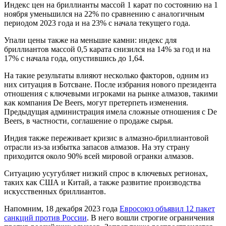
Индекс цен на бриллианты массой 1 карат по состоянию на 1
ноября уменьшился на 22% по сравнению с аналогичным
периодом 2023 года и на 23% с начала текущего года.
Упали цены также на меньшие камни: индекс для
бриллиантов массой 0,5 карата снизился на 14% за год и на
17% с начала года, опустившись до 1,64.
На такие результаты влияют несколько факторов, одним из
них ситуация в Ботсване. После избрания нового президента
отношения с ключевыми игроками на рынке алмазов, такими
как компания De Beers, могут претерпеть изменения.
Предыдущая администрация имела сложные отношения с De
Beers, в частности, соглашение о продаже сырья.
Индия также переживает кризис в алмазно-бриллиантовой
отрасли из-за избытка запасов алмазов. На эту страну
приходится около 90% всей мировой огранки алмазов.
Ситуацию усугубляет низкий спрос в ключевых регионах,
таких как США и Китай, а также развитие производства
искусственных бриллиантов.
Напомним, 18 декабря 2023 года
Евросоюз объявил 12 пакет
санкций против России
. В него вошли строгие ограничения