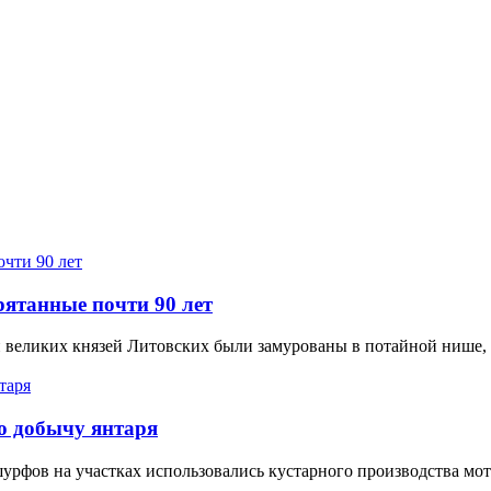
рятанные почти 90 лет
великих князей Литовских были замурованы в потайной нише, а
ю добычу янтаря
рфов на участках использовались кустарного производства мот