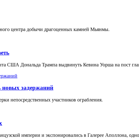
овного центра добычи драгоценных камней Мьянмы.
веть
дента США Дональда Трампа выдвинуть Кевина Уорша на пост гл
ь новых задержаний
ерки непосредственных участников ограбления.
х
нцузской империи и экспонировались в Галерее Аполлона, одно