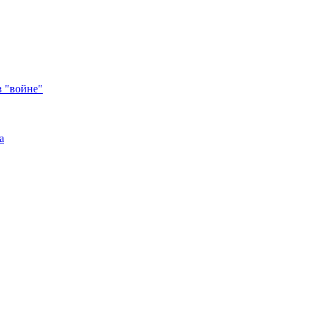
в "войне"
а