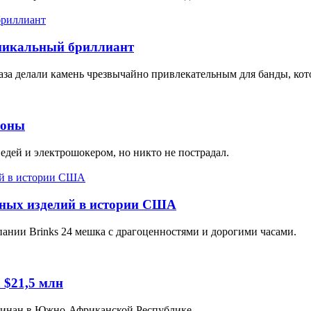
уникальный бриллиант
аза делали камень чрезвычайно привлекательным для банды, кот
ионы
едей и электрошокером, но никто не пострадал.
рных изделий в истории США
мпании Brinks 24 мешка с драгоценностями и дорогими часами.
 $21,5 млн
ллинан в Южно-Африканской Республике.