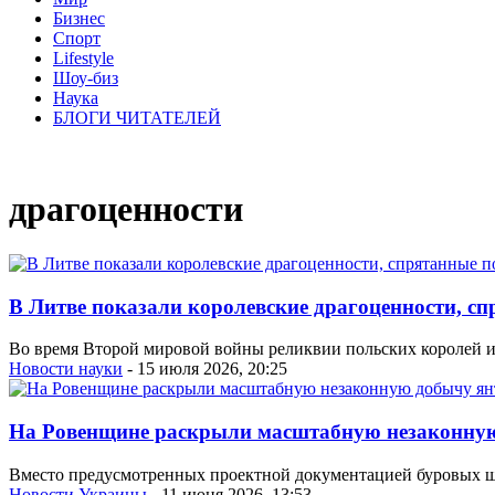
Бизнес
Спорт
Lifestyle
Шоу-биз
Наука
БЛОГИ ЧИТАТЕЛЕЙ
драгоценности
В Литве показали королевские драгоценности, сп
Во время Второй мировой войны реликвии польских королей и 
Новости науки
- 15 июля 2026, 20:25
На Ровенщине раскрыли масштабную незаконну
Вместо предусмотренных проектной документацией буровых шу
Новости Украины
- 11 июня 2026, 13:53