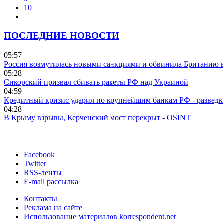
10
ПОСЛЕДНИЕ НОВОСТИ
05:57
Россия возмутилась новыми санкциями и обвинила Британию 
05:28
Сикорский призвал сбивать ракеты РФ над Украиной
04:59
Кредитный кризис ударил по крупнейшим банкам РФ - разведк
04:28
В Крыму взрывы, Керченский мост перекрыт - OSINT
Facebook
Twitter
RSS-ленты
E-mail рассылка
Контакты
Реклама на сайте
Использование материалов korrespondent.net