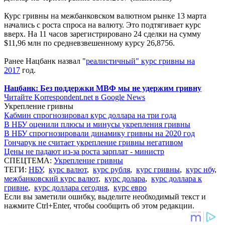
Курс гривны на межбанковском валютном рынке 13 марта
начались с роста спроса на валюту. Это подтягивает курс
вверх. На 11 часов зарегистрировано 24 сделки на сумму
$11,96 млн по средневзвешенному курсу 26,8756.
Ранее Нацбанк назвал "
реалистичный" курс гривны на
2017
год.
Нацбанк: Без поддержки МВФ мы не удержим гривну
Читайте Korrespondent.net в Google News
Укрепление гривны
Кабмин спрогнозировал курс доллара на три года
В НБУ оценили плюсы и минусы укрепления гривны
В НБУ спрогнозировали динамику гривны на 2020 год
Гончарук не считает укрепление гривны негативом
Цены не падают из-за роста зарплат - министр
СПЕЦТЕМА:
Укрепление гривны
ТЕГИ:
НБУ
,
курс валют
,
курс рубля
,
курс гривны
,
курс нбу
,
межбанковский курс валют
,
курс долара
,
курс доллара к
гривне
,
курс доллара сегодня
,
курс евро
Если вы заметили ошибку, выделите необходимый текст и
нажмите Ctrl+Enter, чтобы сообщить об этом редакции.