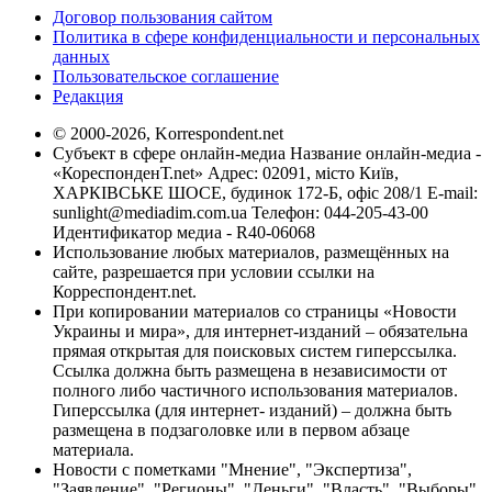
Договор пользования сайтом
Политика в сфере конфиденциальности и персональных
данных
Пользовательское соглашение
Редакция
© 2000-2026, Korrespondent.net
Субъект в сфере онлайн-медиа Название онлайн-медиа -
«КореспонденТ.net» Адрес: 02091, місто Київ,
ХАРКІВСЬКЕ ШОСЕ, будинок 172-Б, офіс 208/1 E-mail:
sunlight@mediadim.com.ua
Телефон: 044-205-43-00
Идентификатор медиа - R40-06068
Использование любых материалов, размещённых на
сайте, разрешается при условии ссылки на
Корреспондент.net.
При копировании материалов со страницы «Новости
Украины и мира», для интернет-изданий – обязательна
прямая открытая для поисковых систем гиперссылка.
Ссылка должна быть размещена в независимости от
полного либо частичного использования материалов.
Гиперссылка (для интернет- изданий) – должна быть
размещена в подзаголовке или в первом абзаце
материала.
Новости с пометками "Мнение", "Экспертиза",
"Заявление", "Регионы", "Деньги", "Власть", "Выборы",