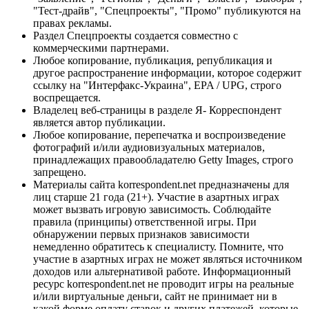
"Тест-драйв", "Спецпроекты", "Промо" публикуются на
правах рекламы.
Раздел Спецпроекты создается совместно с
коммерческими партнерами.
Любое копирование, публикация, републикация и
другое распространение информации, которое содержит
ссылку на "Интерфакс-Украина", EPA / UPG, строго
воспрещается.
Владелец веб-страницы в разделе Я- Корреспондент
является автор публикации.
Любое копирование, перепечатка и воспроизведение
фотографий и/или аудиовизуальных материалов,
принадлежащих правообладателю Getty Images, строго
запрещено.
Материалы сайта korrespondent.net предназначены для
лиц старше 21 года (21+). Участие в азартных играх
может вызвать игровую зависимость. Соблюдайте
правила (принципы) ответственной игры. При
обнаружении первых признаков зависимости
немедленно обратитесь к специалисту. Помните, что
участие в азартных играх не может являться источником
доходов или альтернативой работе. Информационный
ресурс korrespondent.net не проводит игры на реальные
и/или виртуальные деньги, сайт не принимает ни в
какой форме оплату ставок и других платежей, которые