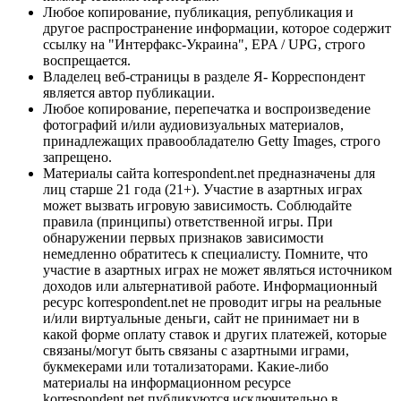
Любое копирование, публикация, републикация и
другое распространение информации, которое содержит
ссылку на "Интерфакс-Украина", EPA / UPG, строго
воспрещается.
Владелец веб-страницы в разделе Я- Корреспондент
является автор публикации.
Любое копирование, перепечатка и воспроизведение
фотографий и/или аудиовизуальных материалов,
принадлежащих правообладателю Getty Images, строго
запрещено.
Материалы сайта korrespondent.net предназначены для
лиц старше 21 года (21+). Участие в азартных играх
может вызвать игровую зависимость. Соблюдайте
правила (принципы) ответственной игры. При
обнаружении первых признаков зависимости
немедленно обратитесь к специалисту. Помните, что
участие в азартных играх не может являться источником
доходов или альтернативой работе. Информационный
ресурс korrespondent.net не проводит игры на реальные
и/или виртуальные деньги, сайт не принимает ни в
какой форме оплату ставок и других платежей, которые
связаны/могут быть связаны с азартными играми,
букмекерами или тотализаторами. Какие-либо
материалы на информационном ресурсе
korrespondent.net публикуются исключительно в