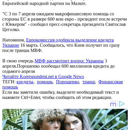
Европейской народной партии на Мальте.
"С 3 по 7 апреля ожидаем макрофинансовую помощь со
стороны ЕС в размере 600 млн евро - президент после встречи
с Юнкером" - сообщил пресс-секретарь президента Святослав
Цеголко.
Напомним,
Еврокомиссия одобрила выделение кредита
Украине
16 марта. Сообщалось, что Киев получит их сразу
после транша МВФ.
В свою очередь
МВФ рассмотрит вопрос Украины
3
апреля.Порошенко пообещал 600 миллионов кредита до
седьмого апреля
Читайте Korrespondent.net в Google News
ТЕГИ:
кредиты
,
помощь
,
Порошенко
,
транш
,
Финансовая
помощь
Если вы заметили ошибку, выделите необходимый текст и
нажмите Ctrl+Enter, чтобы сообщить об этом редакции.