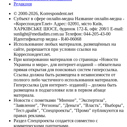
Редакция
© 2000-2026, Korrespondent.net
Субъект в сфере онлайн-медиа Название онлайн-медиа -
«КореспонденТ.net» Адрес: 02091, місто Київ,
ХАРКІВСЬКЕ ШОСЕ, будинок 172-Б, офіс 208/1 E-mail:
sunlight@mediadim.com.ua
Телефон: 044-205-43-00
Идентификатор медиа - R40-06068
Использование любых материалов, размещённых на
сайте, разрешается при условии ссылки на
Корреспондент.net.
При копировании материалов со страницы «Новости
Украины и мира», для интернет-изданий – обязательна
прямая открытая для поисковых систем гиперссылка.
Ссылка должна быть размещена в независимости от
полного либо частичного использования материалов.
Гиперссылка (для интернет- изданий) – должна быть
размещена в подзаголовке или в первом абзаце
материала.
Новости с пометками "Мнение", "Экспертиза",
"Заявление", "Регионы", "Деньги", "Власть", "Выборы",
"Тест-драйв", "Спецпроекты", "Промо" публикуются на
правах рекламы.
Раздел Спецпроекты создается совместно с
коммерческими партнерами.