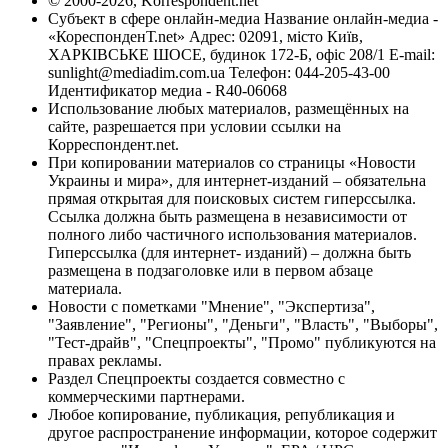
© 2000-2026, Korrespondent.net
Субъект в сфере онлайн-медиа Название онлайн-медиа -
«КореспонденТ.net» Адрес: 02091, місто Київ,
ХАРКІВСЬКЕ ШОСЕ, будинок 172-Б, офіс 208/1 E-mail:
sunlight@mediadim.com.ua
Телефон: 044-205-43-00
Идентификатор медиа - R40-06068
Использование любых материалов, размещённых на
сайте, разрешается при условии ссылки на
Корреспондент.net.
При копировании материалов со страницы «Новости
Украины и мира», для интернет-изданий – обязательна
прямая открытая для поисковых систем гиперссылка.
Ссылка должна быть размещена в независимости от
полного либо частичного использования материалов.
Гиперссылка (для интернет- изданий) – должна быть
размещена в подзаголовке или в первом абзаце
материала.
Новости с пометками "Мнение", "Экспертиза",
"Заявление", "Регионы", "Деньги", "Власть", "Выборы",
"Тест-драйв", "Спецпроекты", "Промо" публикуются на
правах рекламы.
Раздел Спецпроекты создается совместно с
коммерческими партнерами.
Любое копирование, публикация, републикация и
другое распространение информации, которое содержит