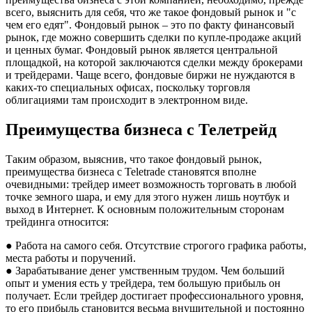
всего, выяснить для себя, что же такое фондовый рынок и "с
чем его едят". Фондовый рынок – это по факту финансовый
рынок, где можно совершить сделки по купле-продаже акций
и ценных бумаг. Фондовый рынок является центральной
площадкой, на которой заключаются сделки между брокерами
и трейдерами. Чаще всего, фондовые биржи не нуждаются в
каких-то специальных офисах, поскольку торговля
облигациями там происходит в электронном виде.
Преимущества бизнеса с Телетрейд
Таким образом, выяснив, что такое фондовый рынок,
преимущества бизнеса с Teletrade становятся вполне
очевидными: трейдер имеет возможность торговать в любой
точке земного шара, и ему для этого нужен лишь ноутбук и
выход в Интернет. К основным положительным сторонам
трейдинга относится:
● Работа на самого себя. Отсутствие строгого графика работы,
места работы и поручений.
● Зарабатывание денег умственным трудом. Чем больший
опыт и умения есть у трейдера, тем большую прибыль он
получает. Если трейдер достигает профессионального уровня,
то его прибыль становится весьма внушительной и постоянно