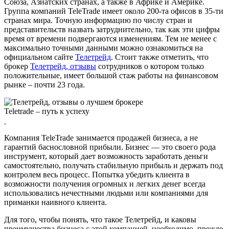
Союза, Азиатских странах, а также в Африке и Америке.
Группа компаний TeleTrade имеет около 200-та офисов в 35-ти
странах мира. Точную информацию по числу стран и
представительств назвать затруднительно, так как эти цифры
время от времени подвергаются изменениям. Тем не менее с
максимально точными данными можно ознакомиться на
официальном сайте
Телетрейд
. Стоит также отметить, что
брокер
Телетрейд, отзывы
сотрудников о котором только
положительные, имеет большой стаж работы на финансовом
рынке – почти 23 года.
Teletrade – путь к успеху
Компания TeleTrade занимается продажей бизнеса, а не
гарантий баснословной прибыли. Бизнес — это своего рода
инструмент, который дает возможность заработать деньги
самостоятельно, получать стабильную прибыль и держать под
контролем весь процесс. Попытка убедить клиента в
возможности получения огромных и легких денег всегда
использовались нечестными людьми или компаниями для
приманки наивного клиента.
Для того, чтобы понять, что такое Телетрейд, и каковы
преимущества бизнеса с этой компанией, необходимо, прежде