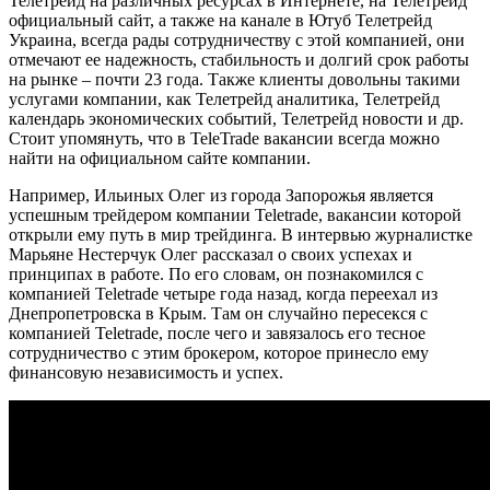
Телетрейд на различных ресурсах в Интернете, на Телетрейд
официальный сайт, а также на канале в Ютуб Телетрейд
Украина, всегда рады сотрудничеству с этой компанией, они
отмечают ее надежность, стабильность и долгий срок работы
на рынке – почти 23 года. Также клиенты довольны такими
услугами компании, как Телетрейд аналитика, Телетрейд
календарь экономических событий, Телетрейд новости и др.
Стоит упомянуть, что в TeleTrade вакансии всегда можно
найти на официальном сайте компании.
Например, Ильиных Олег из города Запорожья является
успешным трейдером компании Teletrade, вакансии которой
открыли ему путь в мир трейдинга. В интервью журналистке
Марьяне Нестерчук Олег рассказал о своих успехах и
принципах в работе. По его словам, он познакомился с
компанией Teletrade четыре года назад, когда переехал из
Днепропетровска в Крым. Там он случайно пересекся с
компанией Teletrade, после чего и завязалось его тесное
сотрудничество с этим брокером, которое принесло ему
финансовую независимость и успех.