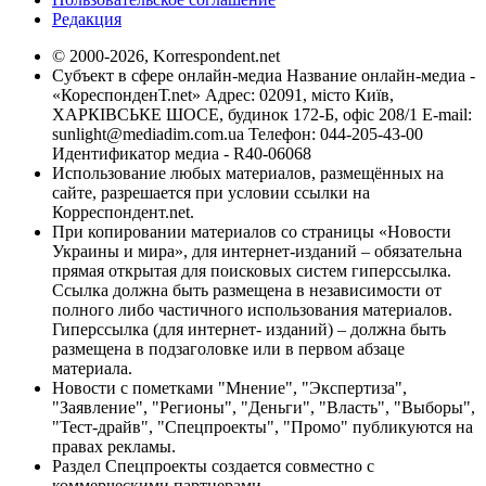
Редакция
© 2000-2026, Korrespondent.net
Субъект в сфере онлайн-медиа Название онлайн-медиа -
«КореспонденТ.net» Адрес: 02091, місто Київ,
ХАРКІВСЬКЕ ШОСЕ, будинок 172-Б, офіс 208/1 E-mail:
sunlight@mediadim.com.ua
Телефон: 044-205-43-00
Идентификатор медиа - R40-06068
Использование любых материалов, размещённых на
сайте, разрешается при условии ссылки на
Корреспондент.net.
При копировании материалов со страницы «Новости
Украины и мира», для интернет-изданий – обязательна
прямая открытая для поисковых систем гиперссылка.
Ссылка должна быть размещена в независимости от
полного либо частичного использования материалов.
Гиперссылка (для интернет- изданий) – должна быть
размещена в подзаголовке или в первом абзаце
материала.
Новости с пометками "Мнение", "Экспертиза",
"Заявление", "Регионы", "Деньги", "Власть", "Выборы",
"Тест-драйв", "Спецпроекты", "Промо" публикуются на
правах рекламы.
Раздел Спецпроекты создается совместно с
коммерческими партнерами.