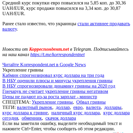
Средний курс покупки евро повысился на 5,85 коп. до 30,36
UAH/EUR, курс продажи повысился на 3,34 коп. до 30,87
UAH/EUR.
Ранее стало известно, что украинцы
стали активнее продавать
валюту
.
Новости от
Корреспондент.net
в Telegram. Подписывайтесь
на наш канал
https://t.me/korrespondentnet
Читайте Korrespondent.net в Google News
Укрепление гривны
Кабмин спрогнозировал курс доллара на три года
В НБУ оценили плюсы и минусы укрепления гривны
В НБУ спрогнозировали динамику гривны на 2020 год
Гончарук не считает укрепление гривны негативом
Цены не падают из-за роста зарплат - министр
СПЕЦТЕМА:
Укрепление гривны
,
Обвал гривны
ТЕГИ:
валютный рынок
,
доллар
,
евро
,
валюта
,
доллары
,
курс доллара к гривне
,
наличный курс доллара
,
курс доллара
сегодня
,
обменник
,
скачок доллара
Если вы заметили ошибку, выделите необходимый текст и
нажмите Ctrl+Enter, чтобы сообщить об этом редакции.