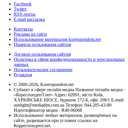
Facebook
Twitter
RSS-ленты
E-mail рассылка
Контакты
Реклама на сайте
Использование материалов korrespondent.net
Правила пользования сайтом
Договор пользования сайтом
Политика в сфере конфиденциальности и персональных
данных
Пользовательское соглашение
Редакция
© 2000-2026, Korrespondent.net
Субъект в сфере онлайн-медиа Название онлайн-медиа -
«КореспонденТ.net» Адрес: 02091, місто Київ,
ХАРКІВСЬКЕ ШОСЕ, будинок 172-Б, офіс 208/1 E-mail:
sunlight@mediadim.com.ua
Телефон: 044-205-43-00
Идентификатор медиа - R40-06068
Использование любых материалов, размещённых на
сайте, разрешается при условии ссылки на
Корреспондент.net.