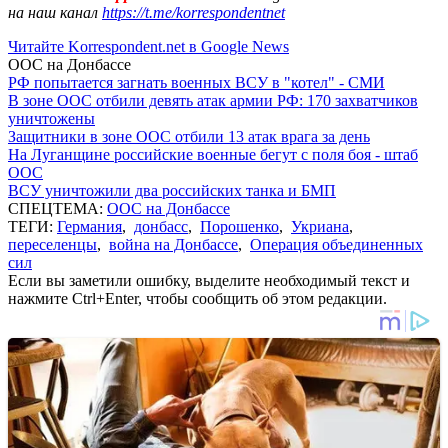
на наш канал
https://t.me/korrespondentnet
Читайте Korrespondent.net в Google News
ООС на Донбассе
РФ попытается загнать военных ВСУ в "котел" - СМИ
В зоне ООС отбили девять атак армии РФ: 170 захватчиков
уничтожены
Защитники в зоне ООС отбили 13 атак врага за день
На Луганщине российские военные бегут с поля боя - штаб
ООС
ВСУ уничтожили два российских танка и БМП
СПЕЦТЕМА:
ООС на Донбассе
ТЕГИ:
Германия
,
донбасс
,
Порошенко
,
Укриана
,
переселенцы
,
война на Донбассе
,
Операция объединенных
сил
Если вы заметили ошибку, выделите необходимый текст и
нажмите Ctrl+Enter, чтобы сообщить об этом редакции.