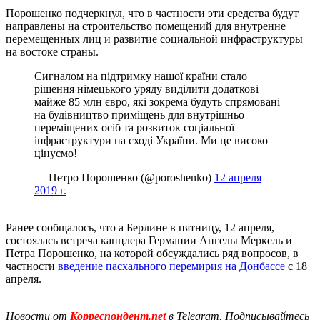
Порошенко подчеркнул, что в частности эти средства будут
направлены на строительство помещений для внутренне
перемещенных лиц и развитие социальной инфраструктуры
на востоке страны.
Сигналом на підтримку нашої країни стало
рішення німецького уряду виділити додаткові
майже 85 млн євро, які зокрема будуть спрямовані
на будівництво приміщень для внутрішньо
переміщених осіб та розвиток соціальної
інфраструктури на сході України. Ми це високо
цінуємо!
— Петро Порошенко (@poroshenko)
12 апреля
2019 г.
Ранее сообщалось, что а Берлине в пятницу, 12 апреля,
состоялась встреча канцлера Германии Ангелы Меркель и
Петра Порошенко, на которой обсуждались ряд вопросов, в
частности
введение пасхального перемирия на Донбассе
с 18
апреля.
Новости от
Корреспондент.net
в Telegram. Подписывайтесь