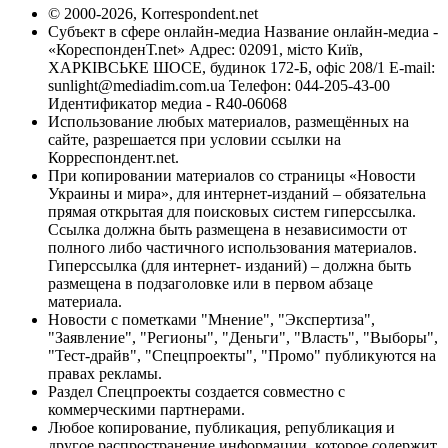
© 2000-2026, Korrespondent.net
Субъект в сфере онлайн-медиа Название онлайн-медиа -
«КореспонденТ.net» Адрес: 02091, місто Київ,
ХАРКІВСЬКЕ ШОСЕ, будинок 172-Б, офіс 208/1 E-mail:
sunlight@mediadim.com.ua
Телефон: 044-205-43-00
Идентификатор медиа - R40-06068
Использование любых материалов, размещённых на
сайте, разрешается при условии ссылки на
Корреспондент.net.
При копировании материалов со страницы «Новости
Украины и мира», для интернет-изданий – обязательна
прямая открытая для поисковых систем гиперссылка.
Ссылка должна быть размещена в независимости от
полного либо частичного использования материалов.
Гиперссылка (для интернет- изданий) – должна быть
размещена в подзаголовке или в первом абзаце
материала.
Новости с пометками "Мнение", "Экспертиза",
"Заявление", "Регионы", "Деньги", "Власть", "Выборы",
"Тест-драйв", "Спецпроекты", "Промо" публикуются на
правах рекламы.
Раздел Спецпроекты создается совместно с
коммерческими партнерами.
Любое копирование, публикация, републикация и
другое распространение информации, которое содержит