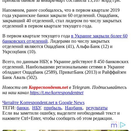
прибыль банков за январь-март составила 13,167 млрд грн.
Напомним, ранее сообщалось, что в первом квартале 2019
года украинские банки закрыли 60 отделений. Ощадбанк,
закрывший 40 отделений, стал лидером по числу закрытых
отделений в первом квартале текущего года.
В первом квартале текущего года
в Украине закрыли более 60
банковских отделений
. Лидерами по числу закрытых
отделений являются Ощадбанк (41), Альфа-Банк (12) и
Укрсоцбанк (10).
Всего, по данным НБУ, в Украине действуют 8 450 банковских
отделений. Наибольшими региональными сетями в Украине
обладают Ощадбанк (2589), ПриватБанк (2013) и Райффайзен
Банк Аваль (502).
Новости от
Корреспондент.net
в Telegram. Подписывайтесь
на наш канал
https://t.me/korrespondentnet
Читайте Korrespondent.net в Google News
ТЕГИ:
банки
,
НБУ
,
прибыль
,
Нацбанк
,
результаты
Если вы заметили ошибку, выделите необходимый текст и
нажмите Ctrl+Enter, чтобы сообщить об этом редакции.