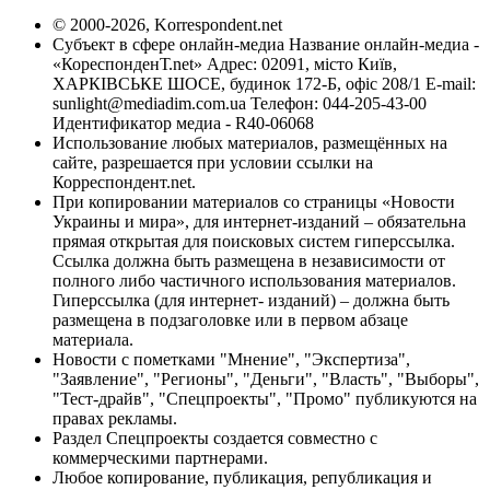
© 2000-2026, Korrespondent.net
Субъект в сфере онлайн-медиа Название онлайн-медиа -
«КореспонденТ.net» Адрес: 02091, місто Київ,
ХАРКІВСЬКЕ ШОСЕ, будинок 172-Б, офіс 208/1 E-mail:
sunlight@mediadim.com.ua
Телефон: 044-205-43-00
Идентификатор медиа - R40-06068
Использование любых материалов, размещённых на
сайте, разрешается при условии ссылки на
Корреспондент.net.
При копировании материалов со страницы «Новости
Украины и мира», для интернет-изданий – обязательна
прямая открытая для поисковых систем гиперссылка.
Ссылка должна быть размещена в независимости от
полного либо частичного использования материалов.
Гиперссылка (для интернет- изданий) – должна быть
размещена в подзаголовке или в первом абзаце
материала.
Новости с пометками "Мнение", "Экспертиза",
"Заявление", "Регионы", "Деньги", "Власть", "Выборы",
"Тест-драйв", "Спецпроекты", "Промо" публикуются на
правах рекламы.
Раздел Спецпроекты создается совместно с
коммерческими партнерами.
Любое копирование, публикация, републикация и