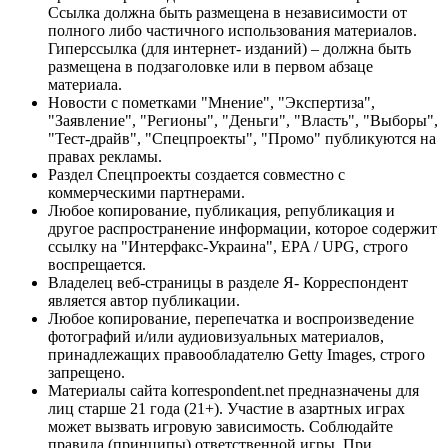
Ссылка должна быть размещена в независимости от
полного либо частичного использования материалов.
Гиперссылка (для интернет- изданий) – должна быть
размещена в подзаголовке или в первом абзаце
материала.
Новости с пометками "Мнение", "Экспертиза",
"Заявление", "Регионы", "Деньги", "Власть", "Выборы",
"Тест-драйв", "Спецпроекты", "Промо" публикуются на
правах рекламы.
Раздел Спецпроекты создается совместно с
коммерческими партнерами.
Любое копирование, публикация, републикация и
другое распространение информации, которое содержит
ссылку на "Интерфакс-Украина", EPA / UPG, строго
воспрещается.
Владелец веб-страницы в разделе Я- Корреспондент
является автор публикации.
Любое копирование, перепечатка и воспроизведение
фотографий и/или аудиовизуальных материалов,
принадлежащих правообладателю Getty Images, строго
запрещено.
Материалы сайта korrespondent.net предназначены для
лиц старше 21 года (21+). Участие в азартных играх
может вызвать игровую зависимость. Соблюдайте
правила (принципы) ответственной игры. При