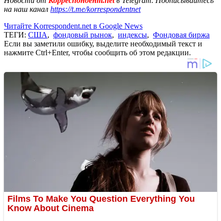
Новости от
Корреспондент.net
в Telegram. Подписывайтесь
на наш канал
https://t.me/korrespondentnet
Читайте Korrespondent.net в Google News
ТЕГИ:
США
,
фондовый рынок
,
индексы
,
Фондовая биржа
Если вы заметили ошибку, выделите необходимый текст и
нажмите Ctrl+Enter, чтобы сообщить об этом редакции.