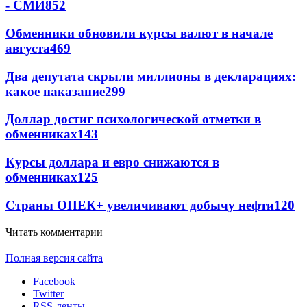
- СМИ
852
Обменники обновили курсы валют в начале
августа
469
Два депутата скрыли миллионы в декларациях:
какое наказание
299
Доллар достиг психологической отметки в
обменниках
143
Курсы доллара и евро снижаются в
обменниках
125
Страны ОПЕК+ увеличивают добычу нефти
120
Читать комментарии
Полная версия сайта
Facebook
Twitter
RSS-ленты