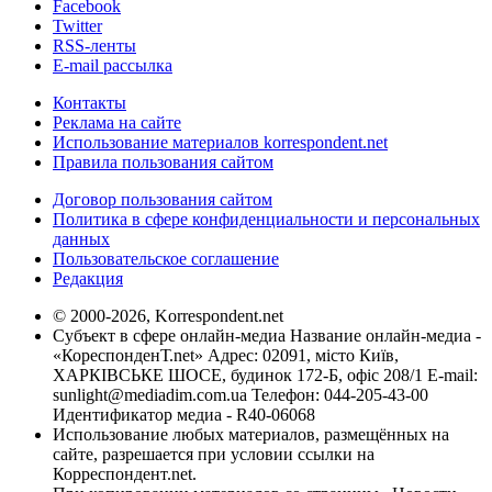
Facebook
Twitter
RSS-ленты
E-mail рассылка
Контакты
Реклама на сайте
Использование материалов korrespondent.net
Правила пользования сайтом
Договор пользования сайтом
Политика в сфере конфиденциальности и персональных
данных
Пользовательское соглашение
Редакция
© 2000-2026, Korrespondent.net
Субъект в сфере онлайн-медиа Название онлайн-медиа -
«КореспонденТ.net» Адрес: 02091, місто Київ,
ХАРКІВСЬКЕ ШОСЕ, будинок 172-Б, офіс 208/1 E-mail:
sunlight@mediadim.com.ua
Телефон: 044-205-43-00
Идентификатор медиа - R40-06068
Использование любых материалов, размещённых на
сайте, разрешается при условии ссылки на
Корреспондент.net.