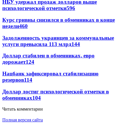
НБУ удержал продаж долларов выше
психологической отметки
596
Курс гривны снизился в обменниках в конце
недели
460
Задолженность украинцев за коммунальные
услуги превысила 113 млрд
144
Доллар стабилен в обменниках, евро
дорожает
124
Нацбанк зафиксировал стабилизацию
резервов
114
Доллар достиг психологической отметки в
обменниках
104
Читать комментарии
Полная версия сайта