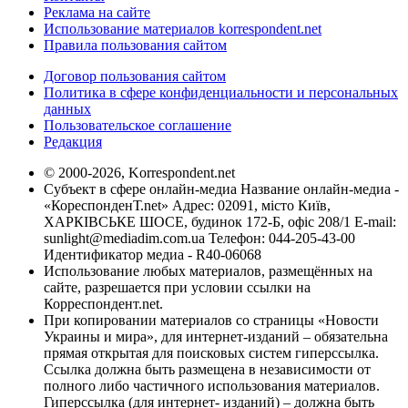
Реклама на сайте
Использование материалов korrespondent.net
Правила пользования сайтом
Договор пользования сайтом
Политика в сфере конфиденциальности и персональных
данных
Пользовательское соглашение
Редакция
© 2000-2026, Korrespondent.net
Субъект в сфере онлайн-медиа Название онлайн-медиа -
«КореспонденТ.net» Адрес: 02091, місто Київ,
ХАРКІВСЬКЕ ШОСЕ, будинок 172-Б, офіс 208/1 E-mail:
sunlight@mediadim.com.ua
Телефон: 044-205-43-00
Идентификатор медиа - R40-06068
Использование любых материалов, размещённых на
сайте, разрешается при условии ссылки на
Корреспондент.net.
При копировании материалов со страницы «Новости
Украины и мира», для интернет-изданий – обязательна
прямая открытая для поисковых систем гиперссылка.
Ссылка должна быть размещена в независимости от
полного либо частичного использования материалов.
Гиперссылка (для интернет- изданий) – должна быть