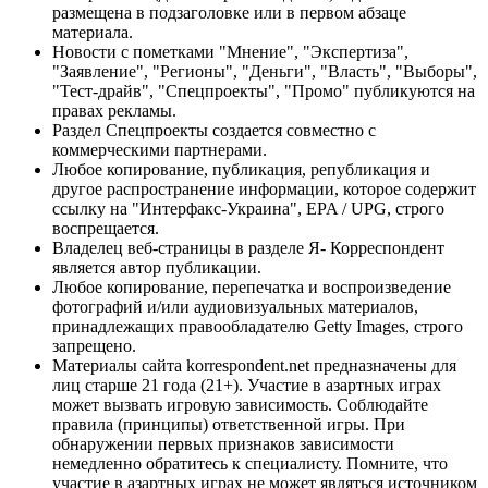
размещена в подзаголовке или в первом абзаце
материала.
Новости с пометками "Мнение", "Экспертиза",
"Заявление", "Регионы", "Деньги", "Власть", "Выборы",
"Тест-драйв", "Спецпроекты", "Промо" публикуются на
правах рекламы.
Раздел Спецпроекты создается совместно с
коммерческими партнерами.
Любое копирование, публикация, републикация и
другое распространение информации, которое содержит
ссылку на "Интерфакс-Украина", EPA / UPG, строго
воспрещается.
Владелец веб-страницы в разделе Я- Корреспондент
является автор публикации.
Любое копирование, перепечатка и воспроизведение
фотографий и/или аудиовизуальных материалов,
принадлежащих правообладателю Getty Images, строго
запрещено.
Материалы сайта korrespondent.net предназначены для
лиц старше 21 года (21+). Участие в азартных играх
может вызвать игровую зависимость. Соблюдайте
правила (принципы) ответственной игры. При
обнаружении первых признаков зависимости
немедленно обратитесь к специалисту. Помните, что
участие в азартных играх не может являться источником