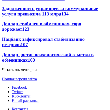
Задолженность украинцев за коммунальные
услуги превысила 113 млрд
134
Доллар стабилен в обменниках, евро
дорожает
123
Нацбанк зафиксировал стабилизацию
резервов
107
Доллар достиг психологической отметки в
обменниках
103
Читать комментарии
Полная версия сайта
Facebook
Twitter
RSS-ленты
E-mail рассылка
Контакты