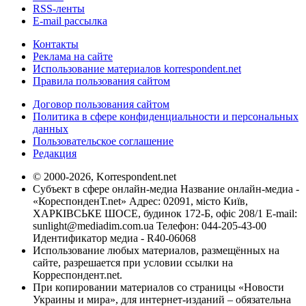
RSS-ленты
E-mail рассылка
Контакты
Реклама на сайте
Использование материалов korrespondent.net
Правила пользования сайтом
Договор пользования сайтом
Политика в сфере конфиденциальности и персональных
данных
Пользовательское соглашение
Редакция
© 2000-2026, Korrespondent.net
Субъект в сфере онлайн-медиа Название онлайн-медиа -
«КореспонденТ.net» Адрес: 02091, місто Київ,
ХАРКІВСЬКЕ ШОСЕ, будинок 172-Б, офіс 208/1 E-mail:
sunlight@mediadim.com.ua
Телефон: 044-205-43-00
Идентификатор медиа - R40-06068
Использование любых материалов, размещённых на
сайте, разрешается при условии ссылки на
Корреспондент.net.
При копировании материалов со страницы «Новости
Украины и мира», для интернет-изданий – обязательна