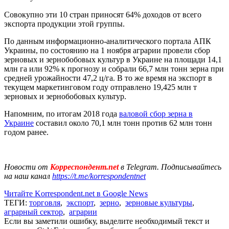
Совокупно эти 10 стран приносят 64% доходов от всего
экспорта продукции этой группы.
По данным информационно-аналитического портала АПК
Украины, по состоянию на 1 ноября аграрии провели сбор
зерновых и зернобобовых культур в Украине на площади 14,1
млн га или 92% к прогнозу и собрали 66,7 млн тонн зерна при
средней урожайности 47,2 ц/га. В то же время на экспорт в
текущем маркетинговом году отправлено 19,425 млн т
зерновых и зернобобовых культур.
Напомним, по итогам 2018 года
валовой сбор зерна в
Украине
составил около 70,1 млн тонн против 62 млн тонн
годом ранее.
Новости от
Корреспондент.net
в Telegram. Подписывайтесь
на наш канал
https://t.me/korrespondentnet
Читайте Korrespondent.net в Google News
ТЕГИ:
торговля
,
экспорт
,
зерно
,
зерновые культуры
,
аграрный сектор
,
аграрии
Если вы заметили ошибку, выделите необходимый текст и