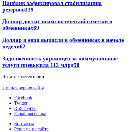
Нацбанк зафиксировал стабилизацию
резервов
139
Доллар достиг психологической отметки в
обменниках
69
Доллар и евро выросли в обменниках в начале
недели
62
Задолженность украинцев за коммунальные
услуги превысила 113 млрд
58
Читать комментарии
Полная версия сайта
Facebook
Twitter
RSS-ленты
E-mail рассылка
Контакты
Реклама на сайте