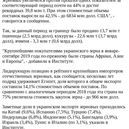
зерновых увеличился против прошлогодних показателей за
соответствующий период почти на 44% и достиг
рекордных 39,8 млн т. При этом стоимостные объемы
поставок выросли на 42,5% - до 6834 млн долл. США", -
говорится в сообщении.
Так, за данный период за границу было продано 13,7 млн т
пшеницы (2,5 млрд долл), кукурузы - 22,6 млн т (3,7 млрд
долл), ячменя - 3,3 млн т (0,6 млрд долл).
"Крупнейшими покупателями украинского зерна в январе-
сентябре 2019 года по-прежнему были страны Африки, Азии
и Европы", - добавили в Институте.
Лидирующую позицию в рейтинге крупнейших импортеров
отечественных зерновых, как сообщается, несколько лет
подряд удерживает Египет, доля которого в общем экспорте
составила 14,1% стоимостных объемов поставок. По
сравнению с аналогичным периодом 2018 года эта страна на
75% увеличила стоимость закупок зерна - до 966 млн долл.
Заметные доли в украинском экспорте зерновых приходились
на Китай (9,6%), Испанию (7,5%), Турцию (7,4%),
Нидерланды (6,8%), Индонезию (5,1%), Бангладеш (3,9%),
Израиль (3,4%), Тунис и Италию (по 3,1%), указали в
Институте.