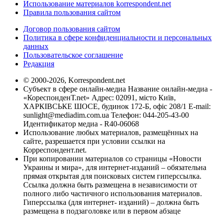
Использование материалов korrespondent.net
Правила пользования сайтом
Договор пользования сайтом
Политика в сфере конфиденциальности и персональных
данных
Пользовательское соглашение
Редакция
© 2000-2026, Korrespondent.net
Субъект в сфере онлайн-медиа Название онлайн-медиа -
«КореспонденТ.net» Адрес: 02091, місто Київ,
ХАРКІВСЬКЕ ШОСЕ, будинок 172-Б, офіс 208/1 E-mail:
sunlight@mediadim.com.ua
Телефон: 044-205-43-00
Идентификатор медиа - R40-06068
Использование любых материалов, размещённых на
сайте, разрешается при условии ссылки на
Корреспондент.net.
При копировании материалов со страницы «Новости
Украины и мира», для интернет-изданий – обязательна
прямая открытая для поисковых систем гиперссылка.
Ссылка должна быть размещена в независимости от
полного либо частичного использования материалов.
Гиперссылка (для интернет- изданий) – должна быть
размещена в подзаголовке или в первом абзаце