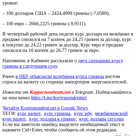
уровне:
– 100 долларов США – 2424,4999 гривны (-7,0589);
– 100 евро – 2666,2225 гривны (-9,9511).
В четвертый рабочий день недели курс доллара на межбанке в
продаже снизился на 7 копеек до 24,25 гривен за доллар, курс
в покупке до 24,22 гривен за доллар. Курс евро в продаже
снизился на 10 копеек до 26,77 гривен за евро.
Напомним, в Кабмине рассказали о
двух сценариях курсу
гривны в следующем году
.
Ранее
в НБУ объяснили колебания курса гривны
ростом
спроса на валюту со стороны импортеров энергоносителей.
Новости от
Корреспондент.net
в Telegram. Подписывайтесь
на наш канал
https://t.me/korrespondentnet
Читайте Korrespondent.net в Google News
ТЕГИ:
курс валют
,
курс гривны
,
курс нбу
,
межбанковский
курс валют
,
курс доллара к гривне
,
курс доллара сегодня
Если вы заметили ошибку, выделите необходимый текст и
нажмите Ctrl+Enter, чтобы сообщить об этом редакции.