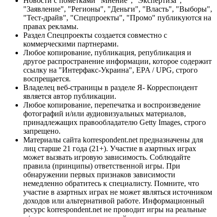
Новости с пометками "Мнение", "Экспертиза",
"Заявление", "Регионы", "Деньги", "Власть", "Выборы",
"Тест-драйв", "Спецпроекты", "Промо" публикуются на
правах рекламы.
Раздел Спецпроекты создается совместно с
коммерческими партнерами.
Любое копирование, публикация, републикация и
другое распространение информации, которое содержит
ссылку на "Интерфакс-Украина", EPA / UPG, строго
воспрещается.
Владелец веб-страницы в разделе Я- Корреспондент
является автор публикации.
Любое копирование, перепечатка и воспроизведение
фотографий и/или аудиовизуальных материалов,
принадлежащих правообладателю Getty Images, строго
запрещено.
Материалы сайта korrespondent.net предназначены для
лиц старше 21 года (21+). Участие в азартных играх
может вызвать игровую зависимость. Соблюдайте
правила (принципы) ответственной игры. При
обнаружении первых признаков зависимости
немедленно обратитесь к специалисту. Помните, что
участие в азартных играх не может являться источником
доходов или альтернативой работе. Информационный
ресурс korrespondent.net не проводит игры на реальные