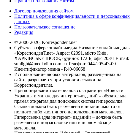
Правила пользования сайтом
Договор пользования сайтом
Политика в сфере конфиденциальности и персональных
данных
Пользовательское соглашение
Редакция
© 2000-2026, Korrespondent.net
Субъект в сфере онлайн-медиа Название онлайн-медиа -
«КореспонденТ.net» Адрес: 02091, місто Київ,
ХАРКІВСЬКЕ ШОСЕ, будинок 172-Б, офіс 208/1 E-mail:
sunlight@mediadim.com.ua
Телефон: 044-205-43-00
Идентификатор медиа - R40-06068
Использование любых материалов, размещённых на
сайте, разрешается при условии ссылки на
Корреспондент.net.
При копировании материалов со страницы «Новости
Украины и мира», для интернет-изданий – обязательна
прямая открытая для поисковых систем гиперссылка.
Ссылка должна быть размещена в независимости от
полного либо частичного использования материалов.
Гиперссылка (для интернет- изданий) – должна быть
размещена в подзаголовке или в первом абзаце
материала.