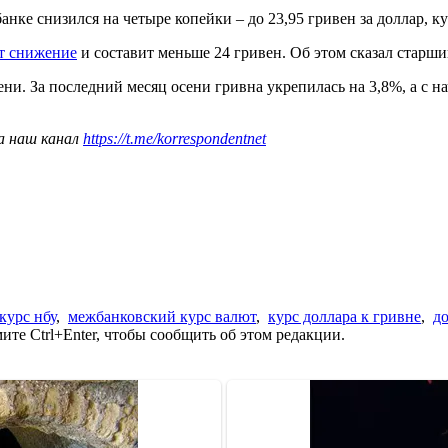
ке снизился на четыре копейки – до 23,95 гривен за доллар, кур
ит снижение
и составит меньше 24 гривен. Об этом сказал старш
ени. За последний месяц осени гривна укрепилась на 3,8%, а с на
а наш канал
https://t.me/korrespondentnet
курс нбу
,
межбанковский курс валют
,
курс доллара к гривне
,
д
те Ctrl+Enter, чтобы сообщить об этом редакции.