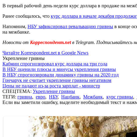
В первый рабочий день недели курс доллара в продаже на межбан
Ранее сообщалось, что
курс доллара в начале декабря продолж
Напомним,
НБУ зафиксировал ревальвацию гривны
в конце ос
на межбанке.
Новости от
Корреспондент.net
в Telegram. Подписывайтесь н
Читайте Korrespondent.net в Google News
Укрепление гривны
Кабмин спрогнозировал курс доллара на три года
В НБУ оценили плюсы и минусы укрепления гривны
В НБУ спрогнозировали динамику гривны на 2020 год
Гончарук не считает укрепление гривны негативом
Цены не падают из-за роста зарплат - министр
СПЕЦТЕМА:
Укрепление гривны
ТЕГИ:
гривна
,
евро
,
НБУ
,
Нацбанк
,
Межбанк
,
курс гривны
,
Если вы заметили ошибку, выделите необходимый текст и нажми