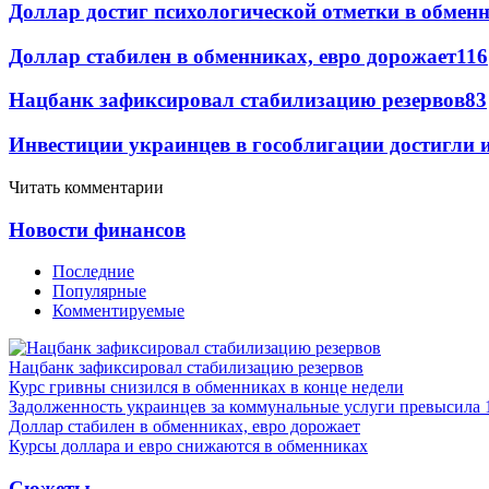
Доллар достиг психологической отметки в обмен
Доллар стабилен в обменниках, евро дорожает
116
Нацбанк зафиксировал стабилизацию резервов
83
Инвестиции украинцев в гособлигации достигли 
Читать комментарии
Новости финансов
Последние
Популярные
Комментируемые
Нацбанк зафиксировал стабилизацию резервов
Курс гривны снизился в обменниках в конце недели
Задолженность украинцев за коммунальные услуги превысила 
Доллар стабилен в обменниках, евро дорожает
Курсы доллара и евро снижаются в обменниках
Сюжеты