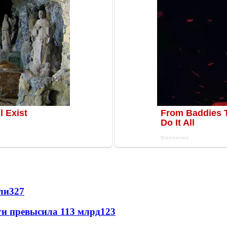
ли
327
ги превысила 113 млрд
123