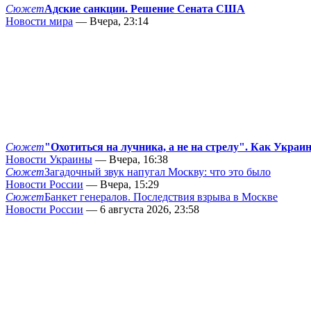
Сюжет
Адские санкции. Решение Сената США
Новости мира
— Вчера, 23:14
Сюжет
"Охотиться на лучника, а не на стрелу". Как Украи
Новости Украины
— Вчера, 16:38
Сюжет
Загадочный звук напугал Москву: что это было
Новости России
— Вчера, 15:29
Сюжет
Банкет генералов. Последствия взрыва в Москве
Новости России
— 6 августа 2026, 23:58