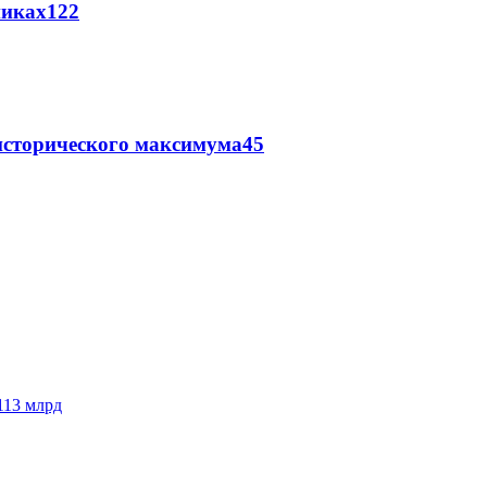
никах
122
исторического максимума
45
113 млрд