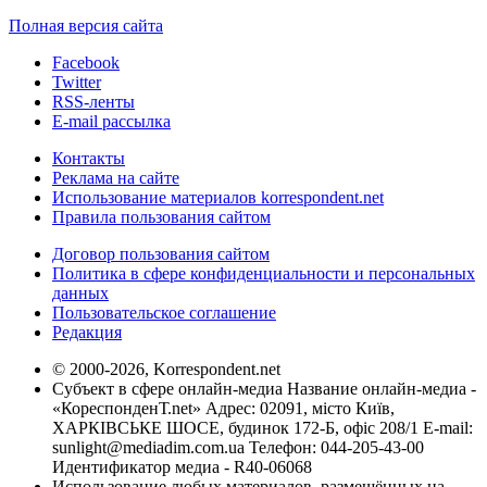
Полная версия сайта
Facebook
Twitter
RSS-ленты
E-mail рассылка
Контакты
Реклама на сайте
Использование материалов korrespondent.net
Правила пользования сайтом
Договор пользования сайтом
Политика в сфере конфиденциальности и персональных
данных
Пользовательское соглашение
Редакция
© 2000-2026, Korrespondent.net
Субъект в сфере онлайн-медиа Название онлайн-медиа -
«КореспонденТ.net» Адрес: 02091, місто Київ,
ХАРКІВСЬКЕ ШОСЕ, будинок 172-Б, офіс 208/1 E-mail:
sunlight@mediadim.com.ua
Телефон: 044-205-43-00
Идентификатор медиа - R40-06068
Использование любых материалов, размещённых на