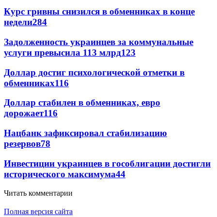
Курс гривны снизился в обменниках в конце
недели
284
Задолженность украинцев за коммунальные
услуги превысила 113 млрд
123
Доллар достиг психологической отметки в
обменниках
116
Доллар стабилен в обменниках, евро
дорожает
116
Нацбанк зафиксировал стабилизацию
резервов
78
Инвестиции украинцев в гособлигации достигли
исторического максимума
44
Читать комментарии
Полная версия сайта