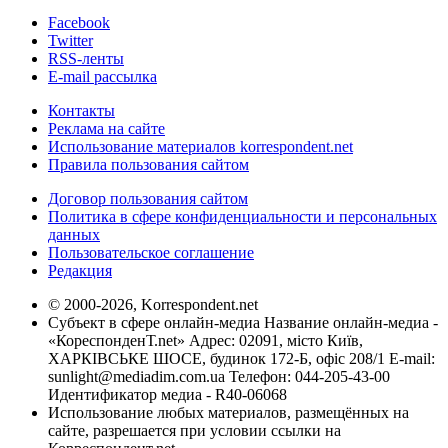
Facebook
Twitter
RSS-ленты
E-mail рассылка
Контакты
Реклама на сайте
Использование материалов korrespondent.net
Правила пользования сайтом
Договор пользования сайтом
Политика в сфере конфиденциальности и персональных
данных
Пользовательское соглашение
Редакция
© 2000-2026, Korrespondent.net
Субъект в сфере онлайн-медиа Название онлайн-медиа -
«КореспонденТ.net» Адрес: 02091, місто Київ,
ХАРКІВСЬКЕ ШОСЕ, будинок 172-Б, офіс 208/1 E-mail:
sunlight@mediadim.com.ua
Телефон: 044-205-43-00
Идентификатор медиа - R40-06068
Использование любых материалов, размещённых на
сайте, разрешается при условии ссылки на