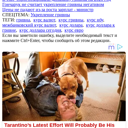
Гончарук не считает укрепление гривны негативом
Цены не падают из-за роста зарплат - министр
СПЕЦТЕМА:
Укрепление гривны
ТЕГИ:
гривна
,
курс валют
,
курс гривны
,
курс нбу
,
межбанковский курс валют
,
курс долара
,
курс доллара к
гривне
,
курс доллара сегодня
,
курс евро
Если вы заметили ошибку, выделите необходимый текст и
нажмите Ctrl+Enter, чтобы сообщить об этом редакции.