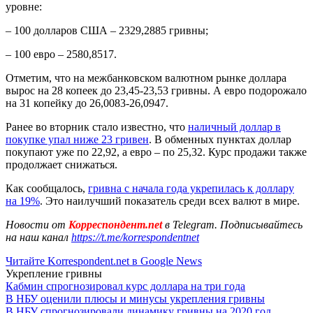
уровне:
– 100 долларов США – 2329,2885 гривны;
– 100 евро – 2580,8517.
Отметим, что на межбанковском валютном рынке доллара
вырос на 28 копеек до 23,45-23,53 гривны. А евро подорожало
на 31 копейку до 26,0083-26,0947.
Ранее во вторник стало известно, что
наличный доллар в
покупке упал ниже 23 гривен
. В обменных пунктах доллар
покупают уже по 22,92, а евро – по 25,32. Курс продажи также
продолжает снижаться.
Как сообщалось,
гривна с начала года укрепилась к доллару
на 19%
. Это наилучший показатель среди всех валют в мире.
Новости от
Корреспондент.net
в Telegram. Подписывайтесь
на наш канал
https://t.me/korrespondentnet
Читайте Korrespondent.net в Google News
Укрепление гривны
Кабмин спрогнозировал курс доллара на три года
В НБУ оценили плюсы и минусы укрепления гривны
В НБУ спрогнозировали динамику гривны на 2020 год