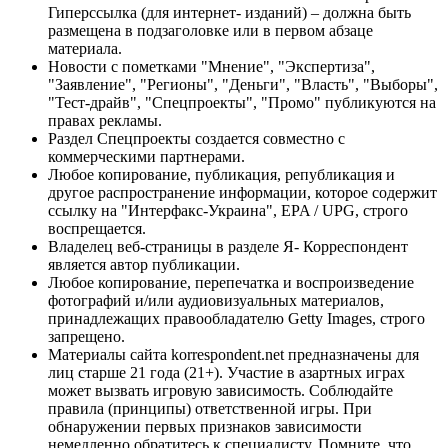
Гиперссылка (для интернет- изданий) – должна быть
размещена в подзаголовке или в первом абзаце
материала.
Новости с пометками "Мнение", "Экспертиза",
"Заявление", "Регионы", "Деньги", "Власть", "Выборы",
"Тест-драйв", "Спецпроекты", "Промо" публикуются на
правах рекламы.
Раздел Спецпроекты создается совместно с
коммерческими партнерами.
Любое копирование, публикация, републикация и
другое распространение информации, которое содержит
ссылку на "Интерфакс-Украина", EPA / UPG, строго
воспрещается.
Владелец веб-страницы в разделе Я- Корреспондент
является автор публикации.
Любое копирование, перепечатка и воспроизведение
фотографий и/или аудиовизуальных материалов,
принадлежащих правообладателю Getty Images, строго
запрещено.
Материалы сайта korrespondent.net предназначены для
лиц старше 21 года (21+). Участие в азартных играх
может вызвать игровую зависимость. Соблюдайте
правила (принципы) ответственной игры. При
обнаружении первых признаков зависимости
немедленно обратитесь к специалисту. Помните, что