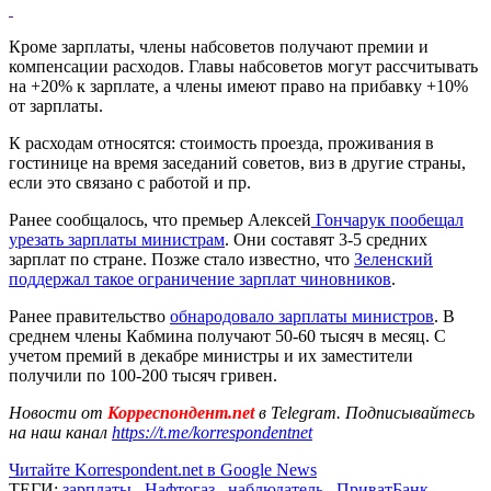
Кроме зарплаты, члены набсоветов получают премии и
компенсации расходов. Главы набсоветов могут рассчитывать
на +20% к зарплате, а члены имеют право на прибавку +10%
от зарплаты.
К расходам относятся: стоимость проезда, проживания в
гостинице на время заседаний советов, виз в другие страны,
если это связано с работой и пр.
Ранее сообщалось, что премьер Алексей
Гончарук пообещал
урезать зарплаты министрам
. Они составят 3-5 средних
зарплат по стране. Позже стало известно, что
Зеленский
поддержал такое ограничение зарплат чиновников
.
Ранее правительство
обнародовало зарплаты министров
. В
среднем члены Кабмина получают 50-60 тысяч в месяц. С
учетом премий в декабре министры и их заместители
получили по 100-200 тысяч гривен.
Новости от
Корреспондент.net
в Telegram. Подписывайтесь
на наш канал
https://t.me/korrespondentnet
Читайте Korrespondent.net в Google News
ТЕГИ:
зарплаты
,
Нафтогаз
,
наблюдатель
,
ПриватБанк
,