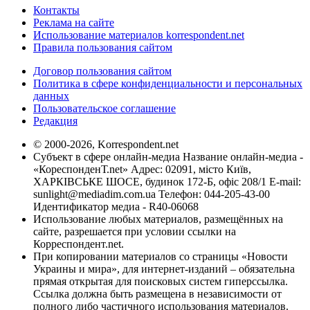
Контакты
Реклама на сайте
Использование материалов korrespondent.net
Правила пользования сайтом
Договор пользования сайтом
Политика в сфере конфиденциальности и персональных
данных
Пользовательское соглашение
Редакция
© 2000-2026, Korrespondent.net
Субъект в сфере онлайн-медиа Название онлайн-медиа -
«КореспонденТ.net» Адрес: 02091, місто Київ,
ХАРКІВСЬКЕ ШОСЕ, будинок 172-Б, офіс 208/1 E-mail:
sunlight@mediadim.com.ua
Телефон: 044-205-43-00
Идентификатор медиа - R40-06068
Использование любых материалов, размещённых на
сайте, разрешается при условии ссылки на
Корреспондент.net.
При копировании материалов со страницы «Новости
Украины и мира», для интернет-изданий – обязательна
прямая открытая для поисковых систем гиперссылка.
Ссылка должна быть размещена в независимости от
полного либо частичного использования материалов.