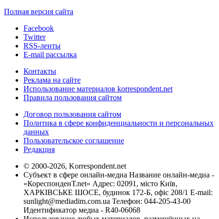
Полная версия сайта
Facebook
Twitter
RSS-ленты
E-mail рассылка
Контакты
Реклама на сайте
Использование материалов korrespondent.net
Правила пользования сайтом
Договор пользования сайтом
Политика в сфере конфиденциальности и персональных
данных
Пользовательское соглашение
Редакция
© 2000-2026, Korrespondent.net
Субъект в сфере онлайн-медиа Название онлайн-медиа -
«КореспонденТ.net» Адрес: 02091, місто Київ,
ХАРКІВСЬКЕ ШОСЕ, будинок 172-Б, офіс 208/1 E-mail:
sunlight@mediadim.com.ua
Телефон: 044-205-43-00
Идентификатор медиа - R40-06068
Использование любых материалов, размещённых на