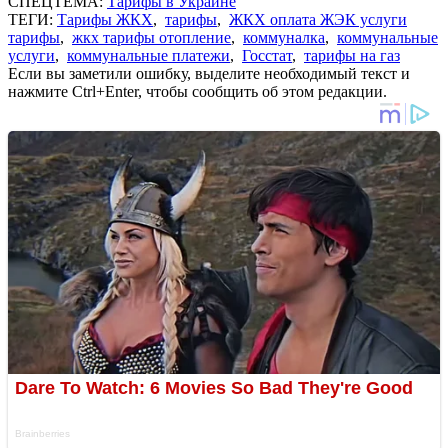
СПЕЦТЕМА:
Тарифы в Украине
ТЕГИ:
Тарифы ЖКХ
,
тарифы
,
ЖКХ оплата ЖЭК услуги
тарифы
,
жкх тарифы отопление
,
коммуналка
,
коммунальные
услуги
,
коммунальные платежи
,
Госстат
,
тарифы на газ
Если вы заметили ошибку, выделите необходимый текст и
нажмите Ctrl+Enter, чтобы сообщить об этом редакции.