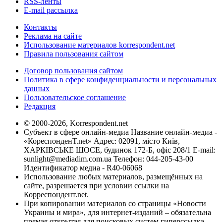
RSS-ленты
E-mail рассылка
Контакты
Реклама на сайте
Использование материалов korrespondent.net
Правила пользования сайтом
Договор пользования сайтом
Политика в сфере конфиденциальности и персональных
данных
Пользовательское соглашение
Редакция
© 2000-2026, Korrespondent.net
Субъект в сфере онлайн-медиа Название онлайн-медиа -
«КореспонденТ.net» Адрес: 02091, місто Київ,
ХАРКІВСЬКЕ ШОСЕ, будинок 172-Б, офіс 208/1 E-mail:
sunlight@mediadim.com.ua
Телефон: 044-205-43-00
Идентификатор медиа - R40-06068
Использование любых материалов, размещённых на
сайте, разрешается при условии ссылки на
Корреспондент.net.
При копировании материалов со страницы «Новости
Украины и мира», для интернет-изданий – обязательна
прямая открытая для поисковых систем гиперссылка.