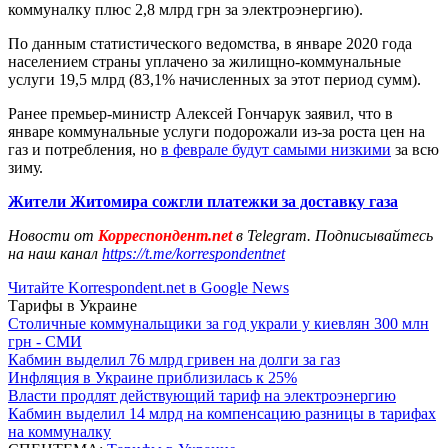
коммуналку плюс 2,8 млрд грн за электроэнергию).
По данным статистического ведомства, в январе 2020 года
населением страны уплачено за жилищно-коммунальные
услуги 19,5 млрд (83,1% начисленных за этот период сумм).
Ранее премьер-министр Алексей Гончарук заявил, что в
январе коммунальные услуги подорожали из-за роста цен на
газ и потребления, но
в феврале будут самыми низкими
за всю
зиму.
Жители Житомира сожгли платежки за доставку газа
Новости от
Корреспондент.net
в Telegram. Подписывайтесь
на наш канал
https://t.me/korrespondentnet
Читайте Korrespondent.net в Google News
Тарифы в Украине
Столичные коммунальщики за год украли у киевлян 300 млн
грн - СМИ
Кабмин выделил 76 млрд гривен на долги за газ
Инфляция в Украине приблизилась к 25%
Власти продлят действующий тариф на электроэнергию
Кабмин выделил 14 млрд на компенсацию разницы в тарифах
на коммуналку