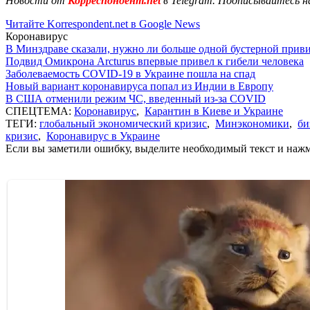
Новости от
Корреспондент.net
в Telegram. Подписывайтесь н
Читайте Korrespondent.net в Google News
Коронавирус
В Минздраве сказали, нужно ли больше одной бустерной прив
Подвид Омикрона Arcturus впервые привел к гибели человека
Заболеваемость COVID-19 в Украине пошла на спад
Новый вариант коронавируса попал из Индии в Европу
В США отменили режим ЧС, введенный из-за COVID
СПЕЦТЕМА:
Коронавирус
,
Карантин в Киеве и Украине
ТЕГИ:
глобальный экономический кризис
,
Минэкономики
,
би
кризис
,
Коронавирус в Украине
Если вы заметили ошибку, выделите необходимый текст и нажми