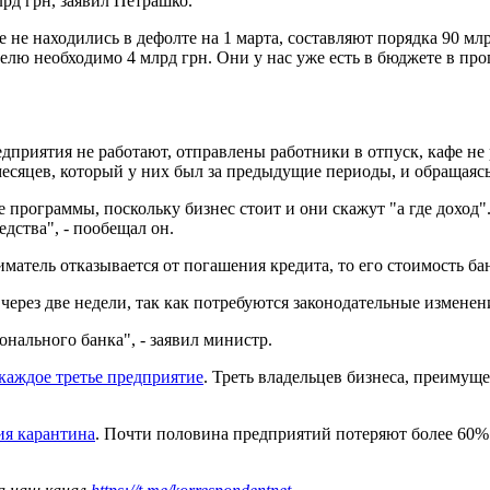
рд грн, заявил Петрашко.
не находились в дефолте на 1 марта, составляют порядка 90 млр
лю необходимо 4 млрд грн. Они у нас уже есть в бюджете в про
едприятия не работают, отправлены работники в отпуск, кафе н
 месяцев, который у них был за предыдущие периоды, и обращаяс
е программы, поскольку бизнес стоит и они скажут "а где доход
едства", - пообещал он.
иматель отказывается от погашения кредита, то его стоимость б
 через две недели, так как потребуются законодательные измене
нального банка", - заявил министр.
 каждое третье предприятие
. Треть владельцев бизнеса, преимущ
ия карантина
. Почти половина предприятий потеряют более 60% 