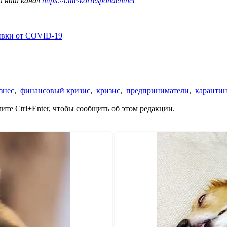
а наш канал
https://t.me/korrespondentnet
ивки от COVID-19
знес
,
финансовый кризис
,
кризис
,
предприниматели
,
каранти
те Ctrl+Enter, чтобы сообщить об этом редакции.