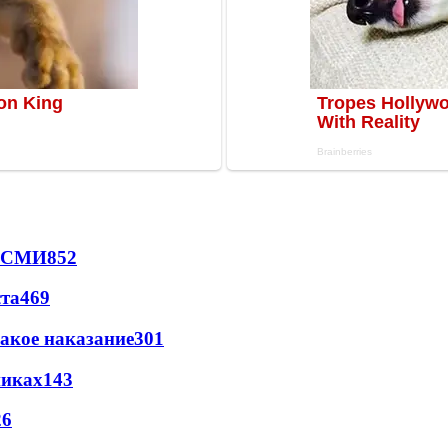
- СМИ
852
ста
469
акое наказание
301
никах
143
26