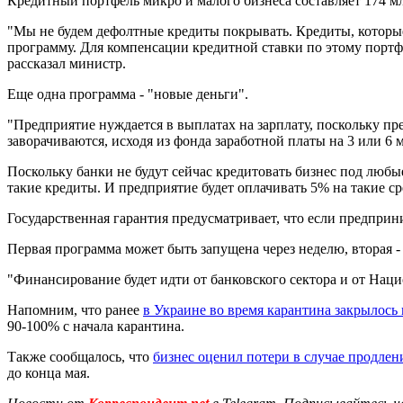
Кредитный портфель микро и малого бизнеса составляет 174 мл
"Мы не будем дефолтные кредиты покрывать. Кредиты, которые 
программу. Для компенсации кредитной ставки по этому портфе
рассказал министр.
Еще одна программа - "новые деньги".
"Предприятие нуждается в выплатах на зарплату, поскольку пр
заворачиваются, исходя из фонда заработной платы на 3 или 6
Поскольку банки не будут сейчас кредитовать бизнес под любы
такие кредиты. И предприятие будет оплачивать 5% на такие ср
Государственная гарантия предусматривает, что если предприн
Первая программа может быть запущена через неделю, вторая -
"Финансирование будет идти от банковского сектора и от Нацио
Напомним, что ранее
в Украине во время карантина закрылось
90-100% с начала карантина.
Также сообщалось, что
бизнес оценил потери в случае продлен
до конца мая.