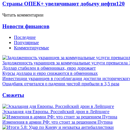
Страны ОПЕК+ увеличивают добычу нефти
120
Читать комментарии
Новости финансов
Последние
Популярные
Комментируемые
Задолженность украинцев за коммунальные услуги превысила 
Доллар стабилен в обменниках, евро дорожает
Курсы доллара и евро снижаются в обменниках
Инвестиции украинцев в гособлигации достигли историческо
Ощадбанк отчитался о падении чистой прибыли в 3,5 раза
Сюжеты
Эскалация для Европы. Российский дрон в Лейпциге
Изменения в армии РФ: что стоит за решением Путина