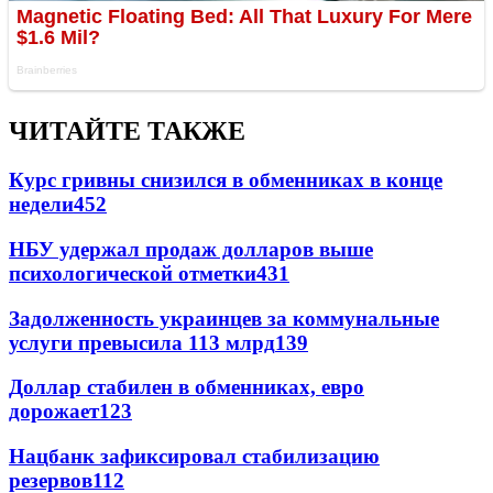
ЧИТАЙТЕ ТАКЖЕ
Курс гривны снизился в обменниках в конце
недели
452
НБУ удержал продаж долларов выше
психологической отметки
431
Задолженность украинцев за коммунальные
услуги превысила 113 млрд
139
Доллар стабилен в обменниках, евро
дорожает
123
Нацбанк зафиксировал стабилизацию
резервов
112