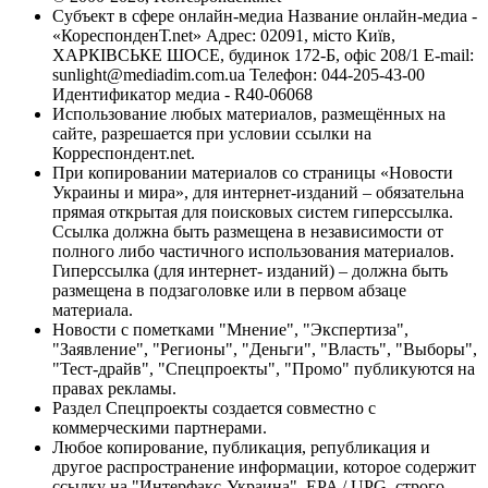
Субъект в сфере онлайн-медиа Название онлайн-медиа -
«КореспонденТ.net» Адрес: 02091, місто Київ,
ХАРКІВСЬКЕ ШОСЕ, будинок 172-Б, офіс 208/1 E-mail:
sunlight@mediadim.com.ua
Телефон: 044-205-43-00
Идентификатор медиа - R40-06068
Использование любых материалов, размещённых на
сайте, разрешается при условии ссылки на
Корреспондент.net.
При копировании материалов со страницы «Новости
Украины и мира», для интернет-изданий – обязательна
прямая открытая для поисковых систем гиперссылка.
Ссылка должна быть размещена в независимости от
полного либо частичного использования материалов.
Гиперссылка (для интернет- изданий) – должна быть
размещена в подзаголовке или в первом абзаце
материала.
Новости с пометками "Мнение", "Экспертиза",
"Заявление", "Регионы", "Деньги", "Власть", "Выборы",
"Тест-драйв", "Спецпроекты", "Промо" публикуются на
правах рекламы.
Раздел Спецпроекты создается совместно с
коммерческими партнерами.
Любое копирование, публикация, републикация и
другое распространение информации, которое содержит
ссылку на "Интерфакс-Украина", EPA / UPG, строго