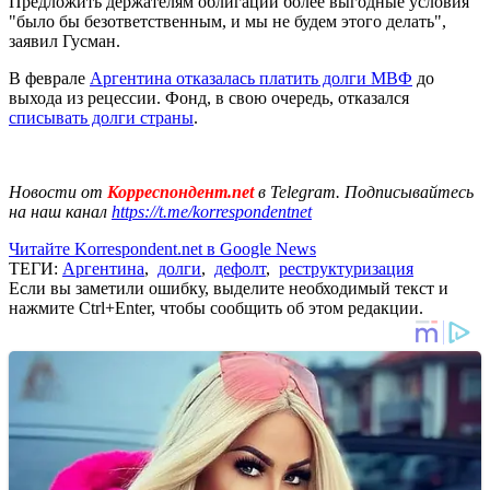
Предложить держателям облигаций более выгодные условия
"было бы безответственным, и мы не будем этого делать",
заявил Гусман.
В феврале
Аргентина отказалась платить долги МВФ
до
выхода из рецессии. Фонд, в свою очередь, отказался
списывать долги страны
.
Новости от
Корреспондент.net
в Telegram. Подписывайтесь
на наш канал
https://t.me/korrespondentnet
Читайте Korrespondent.net в Google News
ТЕГИ:
Аргентина
,
долги
,
дефолт
,
реструктуризация
Если вы заметили ошибку, выделите необходимый текст и
нажмите Ctrl+Enter, чтобы сообщить об этом редакции.