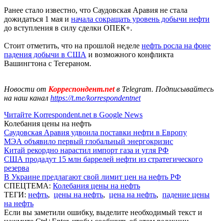
Ранее стало известно, что Саудовская Аравия не стала
дожидаться 1 мая и
начала сокращать уровень добычи нефти
до вступления в силу сделки ОПЕК+.
Стоит отметить, что на прошлой неделе
нефть росла на фоне
падения добычи в США
и возможного конфликта
Вашингтона с Тегераном.
Новости от
Корреспондент.net
в Telegram. Подписывайтесь
на наш канал
https://t.me/korrespondentnet
Читайте Korrespondent.net в Google News
Колебания цены на нефть
Саудовская Аравия удвоила поставки нефти в Европу
МЭА объявило первый глобальный энергокризис
Китай рекордно нарастил импорт газа и угля РФ
США продадут 15 млн баррелей нефти из стратегического
резерва
В Украине предлагают свой лимит цен на нефть РФ
СПЕЦТЕМА:
Колебания цены на нефть
ТЕГИ:
нефть
,
цены на нефть
,
цена на нефть
,
падение цены
на нефть
Если вы заметили ошибку, выделите необходимый текст и