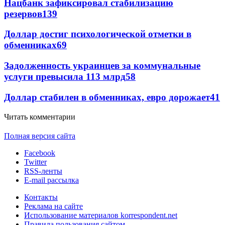
Нацбанк зафиксировал стабилизацию
резервов
139
Доллар достиг психологической отметки в
обменниках
69
Задолженность украинцев за коммунальные
услуги превысила 113 млрд
58
Доллар стабилен в обменниках, евро дорожает
41
Читать комментарии
Полная версия сайта
Facebook
Twitter
RSS-ленты
E-mail рассылка
Контакты
Реклама на сайте
Использование материалов korrespondent.net
Правила пользования сайтом