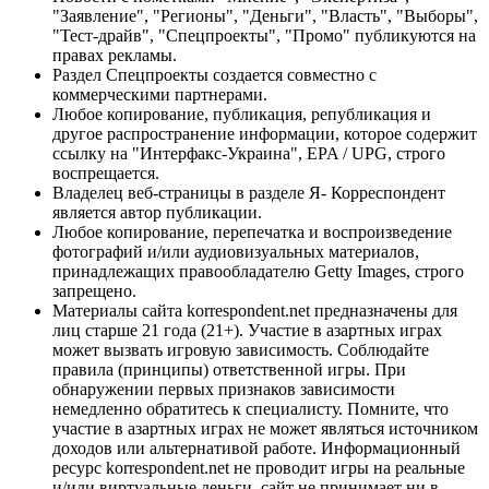
"Заявление", "Регионы", "Деньги", "Власть", "Выборы",
"Тест-драйв", "Спецпроекты", "Промо" публикуются на
правах рекламы.
Раздел Спецпроекты создается совместно с
коммерческими партнерами.
Любое копирование, публикация, републикация и
другое распространение информации, которое содержит
ссылку на "Интерфакс-Украина", EPA / UPG, строго
воспрещается.
Владелец веб-страницы в разделе Я- Корреспондент
является автор публикации.
Любое копирование, перепечатка и воспроизведение
фотографий и/или аудиовизуальных материалов,
принадлежащих правообладателю Getty Images, строго
запрещено.
Материалы сайта korrespondent.net предназначены для
лиц старше 21 года (21+). Участие в азартных играх
может вызвать игровую зависимость. Соблюдайте
правила (принципы) ответственной игры. При
обнаружении первых признаков зависимости
немедленно обратитесь к специалисту. Помните, что
участие в азартных играх не может являться источником
доходов или альтернативой работе. Информационный
ресурс korrespondent.net не проводит игры на реальные
и/или виртуальные деньги, сайт не принимает ни в