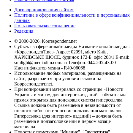
Договор пользования сайтом
Политика в сфере конфиденциальности и персональных
данных
Пользовательское соглашение
Редакция
© 2000-2026, Korrespondent.net
Субъект в сфере онлайн-медиа Название онлайн-медиа -
«КореспонденТ.net» Адрес: 02091, місто Київ,
ХАРКІВСЬКЕ ШОСЕ, будинок 172-Б, офіс 208/1 E-mail:
sunlight@mediadim.com.ua
Телефон: 044-205-43-00
Идентификатор медиа - R40-06068
Использование любых материалов, размещённых на
сайте, разрешается при условии ссылки на
Корреспондент.net.
При копировании материалов со страницы «Новости
Украины и мира», для интернет-изданий – обязательна
прямая открытая для поисковых систем гиперссылка.
Ссылка должна быть размещена в независимости от
полного либо частичного использования материалов.
Гиперссылка (для интернет- изданий) – должна быть
размещена в подзаголовке или в первом абзаце
материала.
Новости с пометками "Мнение", "Экспертиза",