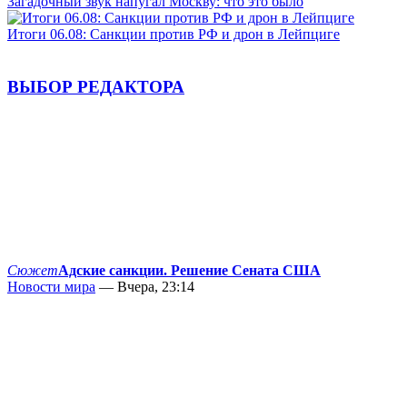
Загадочный звук напугал Москву: что это было
Итоги 06.08: Санкции против РФ и дрон в Лейпциге
ВЫБОР РЕДАКТОРА
Сюжет
Адские санкции. Решение Сената США
Новости мира
— Вчера, 23:14