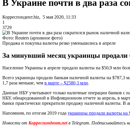
В Украине почти в два раза 
Корреспондент.biz, 5 мая 2020, 11:33
1
3729
Фото: Reuters (архивное фото)
Продажа и покупка валюты резко уменьшились в апреле
За минувший месяц украинцы продали б
Население Украины в апреле продало валюты на $50,9 млн бол
Всего украинцы продали банкам наличной валюты на $787,3 млн
1,7 раза меньше, чем
в марте – $2580,3 млн
.
Данные НБУ учитывают только наличные операции банков с на
НБУ, обнародованной в Инфляционном отчете за апрель, в март
банки практически прекратили продажу наличной валюты. В а
Напомним, по итогам 2019 года
украинцы продали валюты на 
Новости от
Корреспондент.net
в Telegram. Подписывайтесь н