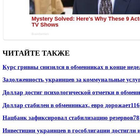
ЧИТАЙТЕ ТАКЖЕ
Курс гривны снизился в обменниках в конце неде
Задолженность украинцев за коммунальные услу
Доллар достиг психологической отметки в обмен
Доллар стабилен в обменниках, евро дорожает
116
Нацбанк зафиксировал стабилизацию резервов
78
Инвестиции украинцев в гособлигации достигли 