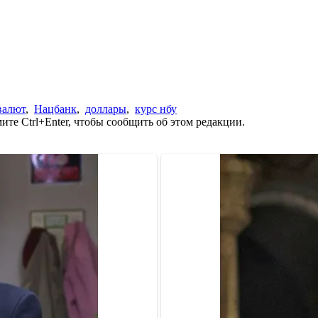
валют
,
Нацбанк
,
доллары
,
курс нбу
те Ctrl+Enter, чтобы сообщить об этом редакции.