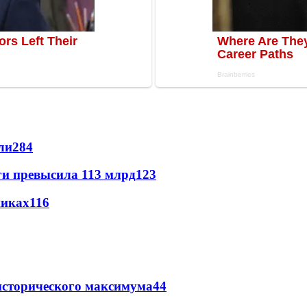
ли
284
ги превысила 113 млрд
123
никах
116
исторического максимума
44