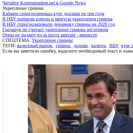
Читайте Korrespondent.net в Google News
Укрепление гривны
Кабмин спрогнозировал курс доллара на три года
В НБУ оценили плюсы и минусы укрепления гривны
В НБУ спрогнозировали динамику гривны на 2020 год
Гончарук не считает укрепление гривны негативом
Цены не падают из-за роста зарплат - министр
СПЕЦТЕМА:
Укрепление гривны
ТЕГИ:
валютный рынок
,
гривна
,
доллар
,
валюта
,
НБУ
,
курс 
Если вы заметили ошибку, выделите необходимый текст и нажми