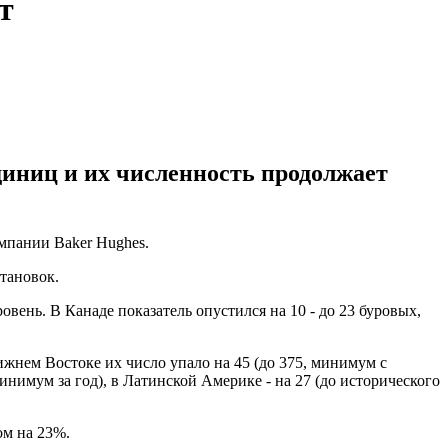
т
единиц и их численность продолжает
мпании Baker Hughes.
становок.
вень. В Канаде показатель опустился на 10 - до 23 буровых,
жнем Востоке их число упало на 45 (до 375, минимум с
 минимум за год), в Латинской Америке - на 27 (до исторического
ом на 23%.