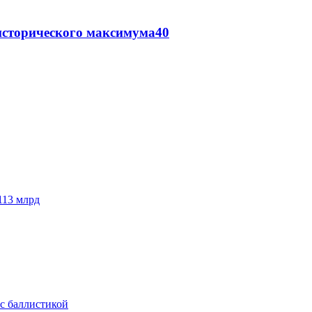
исторического максимума
40
113 млрд