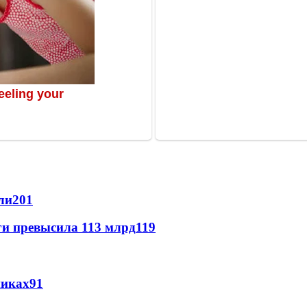
ли
201
ги превысила 113 млрд
119
никах
91