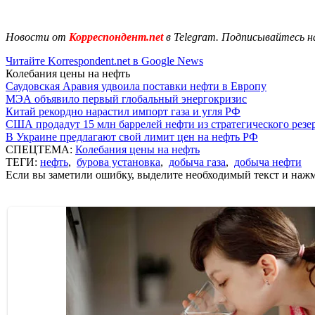
Новости от
Корреспондент.net
в Telegram. Подписывайтесь н
Читайте Korrespondent.net в Google News
Колебания цены на нефть
Саудовская Аравия удвоила поставки нефти в Европу
МЭА объявило первый глобальный энергокризис
Китай рекордно нарастил импорт газа и угля РФ
США продадут 15 млн баррелей нефти из стратегического резе
В Украине предлагают свой лимит цен на нефть РФ
СПЕЦТЕМА:
Колебания цены на нефть
ТЕГИ:
нефть
,
бурова установка
,
добыча газа
,
добыча нефти
Если вы заметили ошибку, выделите необходимый текст и нажми