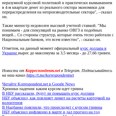
неразумной курсовой политикой и практически вымыванием
в 4-м квартале денег из реального сектора экономики для
перераспределения на непроизводительные сектора", - сказал
он.
Также министр недоволен высокой учетной ставкой. "Мы
понимаем - для спекуляций на рынке ОВГЗ и подобных
вещей... Со стороны структур, которые очень тесно работали с
Национальным банком, это всем известно", - сказал он.
Отметим, на данный момент официальный
курс доллара в
Украине
вырос до максимума за 3,5 месяца - до 27,66 гривен.
Новости от
Корреспондент.net
в Telegram. Подписывайтесь
на наш канал
https://t.me/korrespondentnet
Читайте Korrespondent.net в Google News
Хроники падения: каким курсом идет гривна
В НБУ рассказали, будут ли повышать курс доллара
НБУ объяснил, как повлияет лимит на расчеты карточкой на
волонтеров
В Нацбанке пояснили, что происходит с курсом гривны
НБУ объяснил инфляцию в марте и дал прогноз на год