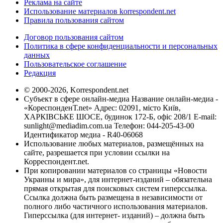
Реклама на сайте
Использование материалов korrespondent.net
Правила пользования сайтом
Договор пользования сайтом
Политика в сфере конфиденциальности и персональных
данных
Пользовательское соглашение
Редакция
© 2000-2026, Korrespondent.net
Субъект в сфере онлайн-медиа Название онлайн-медиа -
«КореспонденТ.net» Адрес: 02091, місто Київ,
ХАРКІВСЬКЕ ШОСЕ, будинок 172-Б, офіс 208/1 E-mail:
sunlight@mediadim.com.ua
Телефон: 044-205-43-00
Идентификатор медиа - R40-06068
Использование любых материалов, размещённых на
сайте, разрешается при условии ссылки на
Корреспондент.net.
При копировании материалов со страницы «Новости
Украины и мира», для интернет-изданий – обязательна
прямая открытая для поисковых систем гиперссылка.
Ссылка должна быть размещена в независимости от
полного либо частичного использования материалов.
Гиперссылка (для интернет- изданий) – должна быть