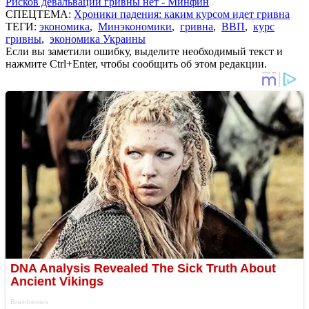
Рисков девальвации гривны нет - Минфин
СПЕЦТЕМА:
Хроники падения: каким курсом идет гривна
ТЕГИ:
экономика
,
Минэкономики
,
гривна
,
ВВП
,
курс
гривны
,
экономика Украины
Если вы заметили ошибку, выделите необходимый текст и
нажмите Ctrl+Enter, чтобы сообщить об этом редакции.