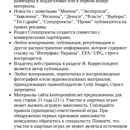
размещена в подзаголовке или в первом абзаце
материала.
Новости с пометками "Мнение", "Экспертиза",
"Заявление", "Регионы", "Деньги", "Власть", "Выборы",
"Тест-драйв", "Спецпроекты", "Промо" публикуются на
правах рекламы.
Раздел Спецпроекты создается совместно с
коммерческими партнерами.
Любое копирование, публикация, републикация и
другое распространение информации, которое содержит
ссылку на "Интерфакс-Украина", EPA / UPG, строго
воспрещается.
Владелец веб-страницы в разделе Я- Корреспондент
является автор публикации.
Любое копирование, перепечатка и воспроизведение
фотографий и/или аудиовизуальных материалов,
принадлежащих правообладателю Getty Images, строго
запрещено.
Материалы сайта korrespondent.net предназначены для
лиц старше 21 года (21+). Участие в азартных играх
может вызвать игровую зависимость. Соблюдайте
правила (принципы) ответственной игры. При
обнаружении первых признаков зависимости
немедленно обратитесь к специалисту. Помните, что
участие в азартных играх не может являться источником