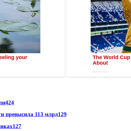
ли
424
ги превысила 113 млрд
129
никах
127