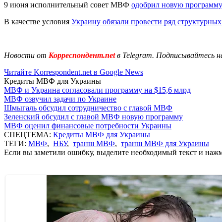
9 июня исполнительный совет МВФ
одобрил новую программу
В качестве условия
Украину обязали провести ряд структурны
Новости от
Корреспондент.net
в Telegram. Подписывайтесь н
Читайте Korrespondent.net в Google News
Кредиты МВФ для Украины
МВФ и Украина согласовали программу на $15,6 млрд
МВФ озвучил задачи по Украине
Шмыгаль обсудил сотрудничество с главой МВФ
Зеленский обсудил с главой МВФ новую программу
МВФ оценил финансовые потребности Украины
СПЕЦТЕМА:
Кредиты МВФ для Украины
ТЕГИ:
МВФ
,
НБУ
,
транш МВФ
,
транш МВФ для Украины
Если вы заметили ошибку, выделите необходимый текст и нажми