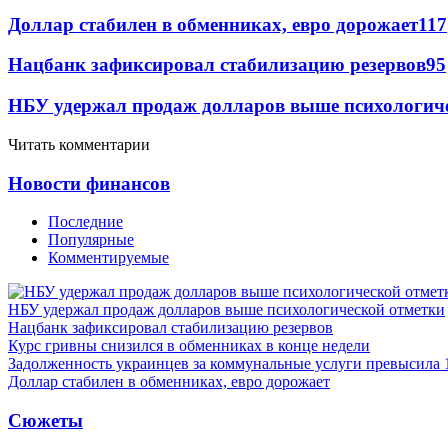
Доллар стабилен в обменниках, евро дорожает
117
Нацбанк зафиксировал стабилизацию резервов
95
НБУ удержал продаж долларов выше психологич
Читать комментарии
Новости финансов
Последние
Популярные
Комментируемые
НБУ удержал продаж долларов выше психологической отметки
Нацбанк зафиксировал стабилизацию резервов
Курс гривны снизился в обменниках в конце недели
Задолженность украинцев за коммунальные услуги превысила 
Доллар стабилен в обменниках, евро дорожает
Сюжеты