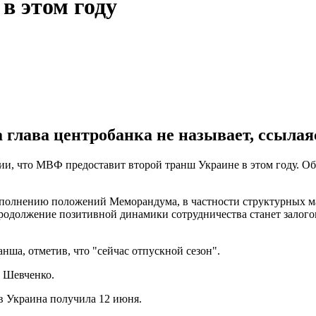
в этом году
глава центробанка не называет, ссылаясь
и, что МВФ предоставит второй транш Украине в этом году. О
ыполнению положений Меморандума, в частности структурных ма
должение позитивной динамики сотрудничества станет залогом
анша, отметив, что "сейчас отпускной сезон".
л Шевченко.
ов Украина получила 12 июня.