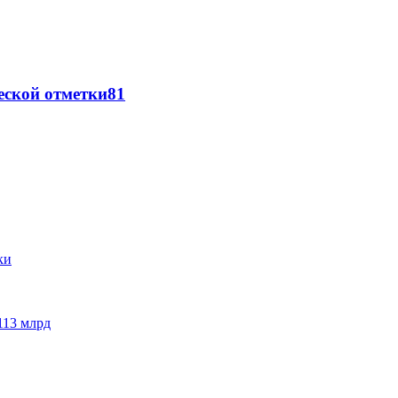
еской отметки
81
113 млрд