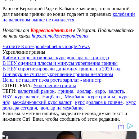
Ранее в Верховной Раде и Кабмине заявили, что оснований
для падения гривны до конца года нет и серьезных
колебаний
на валютном рынке не ожидается
.
Новости от
Корреспондент.net
в Telegram. Подписывайтесь
на наш канал
https://t.me/korrespondentnet
Читайте Korrespondent.net в Google News
Укрепление гривны
Кабмин спрогнозировал курс доллара на три года
В НБУ оценили плюсы и минусы укрепления гривны
В НБУ спрогнозировали динамику гривны на 2020 год
Гончарук не считает укрепление гривны негативом
Цены не падают из-за роста зарплат - министр
СПЕЦТЕМА:
Укрепление гривны
ТЕГИ:
валютный рынок
,
гривна
,
доллар
,
евро
,
валюта
,
НБУ
,
курс валют
,
Нацбанк
,
Межбанк
,
курс гривны
,
курс
нбу
,
межбанковский курс валют
,
курс доллара к гривне
,
курс
доллара сегодня
,
доллар на межбанке
Если вы заметили ошибку, выделите необходимый текст и
нажмите Ctrl+Enter, чтобы сообщить об этом редакции.