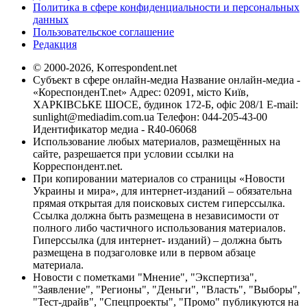
Политика в сфере конфиденциальности и персональных
данных
Пользовательское соглашение
Редакция
© 2000-2026, Korrespondent.net
Субъект в сфере онлайн-медиа Название онлайн-медиа -
«КореспонденТ.net» Адрес: 02091, місто Київ,
ХАРКІВСЬКЕ ШОСЕ, будинок 172-Б, офіс 208/1 E-mail:
sunlight@mediadim.com.ua
Телефон: 044-205-43-00
Идентификатор медиа - R40-06068
Использование любых материалов, размещённых на
сайте, разрешается при условии ссылки на
Корреспондент.net.
При копировании материалов со страницы «Новости
Украины и мира», для интернет-изданий – обязательна
прямая открытая для поисковых систем гиперссылка.
Ссылка должна быть размещена в независимости от
полного либо частичного использования материалов.
Гиперссылка (для интернет- изданий) – должна быть
размещена в подзаголовке или в первом абзаце
материала.
Новости с пометками "Мнение", "Экспертиза",
"Заявление", "Регионы", "Деньги", "Власть", "Выборы",
"Тест-драйв", "Спецпроекты", "Промо" публикуются на