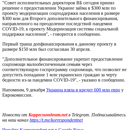
"Совет исполнительных директоров ВБ сегодня принял
решение о предоставлении Украине займа в $300 млн по
проекту модернизации соцподдержки населения в размере
$300 млн для Второго дополнительного финансирования,
направленного на преодоление последствий пандемии
COVID-19, к проекту Модернизация системы социальной
поддержки населения", - говорится в сообщении.
Первый транш допфинансирования к данному проекту в
размере $150 млн был согласован 30 апреля.
"Дополнительное финансирование укрепит предоставление
соцпомощи малообеспеченным семьям через
соответствующую госпрограмму соцпомощи, что позволит не
допустить попадание 1 млн украинских граждан за черту
бедности из-за пандемии COVID-19", - указано в сообщении.
Напомним, 9 декабря
Украина взяла в кредит 600 млн евро
у
Еврокомиссии.
Новости от
Корреспондент.net
в Telegram. Подписывайтесь
на наш канал
https://t.me/korrespondentnet
Читайте Korrespondent.net в Google News