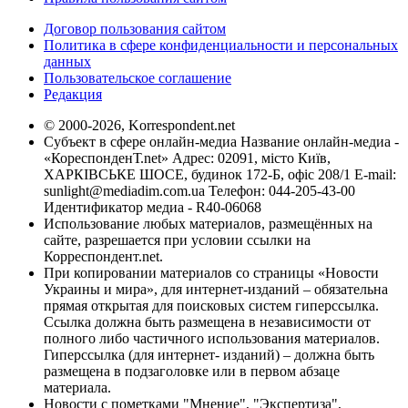
Договор пользования сайтом
Политика в сфере конфиденциальности и персональных
данных
Пользовательское соглашение
Редакция
© 2000-2026, Korrespondent.net
Субъект в сфере онлайн-медиа Название онлайн-медиа -
«КореспонденТ.net» Адрес: 02091, місто Київ,
ХАРКІВСЬКЕ ШОСЕ, будинок 172-Б, офіс 208/1 E-mail:
sunlight@mediadim.com.ua
Телефон: 044-205-43-00
Идентификатор медиа - R40-06068
Использование любых материалов, размещённых на
сайте, разрешается при условии ссылки на
Корреспондент.net.
При копировании материалов со страницы «Новости
Украины и мира», для интернет-изданий – обязательна
прямая открытая для поисковых систем гиперссылка.
Ссылка должна быть размещена в независимости от
полного либо частичного использования материалов.
Гиперссылка (для интернет- изданий) – должна быть
размещена в подзаголовке или в первом абзаце
материала.
Новости с пометками "Мнение", "Экспертиза",