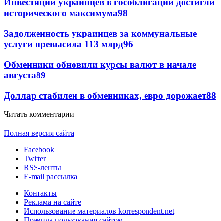
Инвестиции украинцев в гособлигации достигли
исторического максимума
98
Задолженность украинцев за коммунальные
услуги превысила 113 млрд
96
Обменники обновили курсы валют в начале
августа
89
Доллар стабилен в обменниках, евро дорожает
88
Читать комментарии
Полная версия сайта
Facebook
Twitter
RSS-ленты
E-mail рассылка
Контакты
Реклама на сайте
Использование материалов korrespondent.net
Правила пользования сайтом