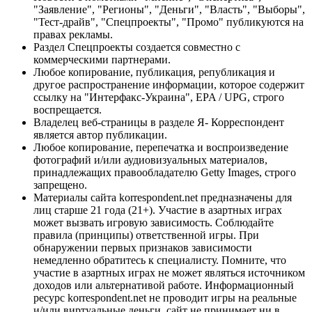
"Заявление", "Регионы", "Деньги", "Власть", "Выборы",
"Тест-драйв", "Спецпроекты", "Промо" публикуются на
правах рекламы.
Раздел Спецпроекты создается совместно с
коммерческими партнерами.
Любое копирование, публикация, републикация и
другое распространение информации, которое содержит
ссылку на "Интерфакс-Украина", EPA / UPG, строго
воспрещается.
Владелец веб-страницы в разделе Я- Корреспондент
является автор публикации.
Любое копирование, перепечатка и воспроизведение
фотографий и/или аудиовизуальных материалов,
принадлежащих правообладателю Getty Images, строго
запрещено.
Материалы сайта korrespondent.net предназначены для
лиц старше 21 года (21+). Участие в азартных играх
может вызвать игровую зависимость. Соблюдайте
правила (принципы) ответственной игры. При
обнаружении первых признаков зависимости
немедленно обратитесь к специалисту. Помните, что
участие в азартных играх не может являться источником
доходов или альтернативой работе. Информационный
ресурс korrespondent.net не проводит игры на реальные
и/или виртуальные деньги, сайт не принимает ни в