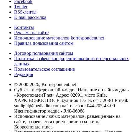
Facebook
Twitter
RSS-ленты
E-mail рассылка
Контакты
Реклама на сайте
Использование материалов korrespondent.net
Правила пользования сайтом
Договор пользования сайтом
Политика в сфере конфиденциальности и персональных
данных
Пользовательское соглашение
Редакция
© 2000-2026, Korrespondent.net
Субъект в сфере онлайн-медиа Название онлайн-медиа -
«КореспонденТ.net» Адрес: 02091, місто Київ,
ХАРКІВСЬКЕ ШОСЕ, будинок 172-Б, офіс 208/1 E-mail:
sunlight@mediadim.com.ua
Телефон: 044-205-43-00
Идентификатор медиа - R40-06068
Использование любых материалов, размещённых на
сайте, разрешается при условии ссылки на
Корреспондент.net.