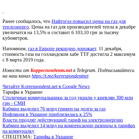
Ранее сообщалось, что
Нафтогаз повысил цены на газ для
теплоэнерго
. Цены на газ для производителей тепла в декабре
увеличатся на 13,5% и составит 6 103,10 грн за тысячу
кубометров.
Напомним,
газ в Европе рекордно дорожает
. 11 декабря,
стоимость газа на голландском хабе TTF достигла 2 максимум
с 8 марта 2019 года.
Новости от
Корреспондент.net
в Telegram. Подписывайтесь
на наш канал
https://t.me/korrespondentnet
Читайте Korrespondent.net в Google News
Тарифы в Украине
Столичные коммунальщики за год украли у киевлян 300 млн
грн - СМИ
Кабмин выделил 76 млрд гривен на долги за газ
Инфляция в Украине приблизилась к 25%
Власти продлят действующий тариф на электроэнергию
Кабмин выделил 14 млрд на компенсацию разницы в тарифах
на коммуналку
СПЕЦТЕМА:
Тарифы в Украине