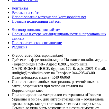
Контакты
Реклама на сайте
Использование материалов korrespondent.net
Правила пользования сайтом
Договор пользования сайтом
Политика в сфере конфиденциальности и персональных
данных
Пользовательское соглашение
Редакция
© 2000-2026, Korrespondent.net
Субъект в сфере онлайн-медиа Название онлайн-медиа -
«КореспонденТ.net» Адрес: 02091, місто Київ,
ХАРКІВСЬКЕ ШОСЕ, будинок 172-Б, офіс 208/1 E-mail:
sunlight@mediadim.com.ua
Телефон: 044-205-43-00
Идентификатор медиа - R40-06068
Использование любых материалов, размещённых на
сайте, разрешается при условии ссылки на
Корреспондент.net.
При копировании материалов со страницы «Новости
Украины и мира», для интернет-изданий – обязательна
прямая открытая для поисковых систем гиперссылка.
Ссылка должна быть размещена в независимости от