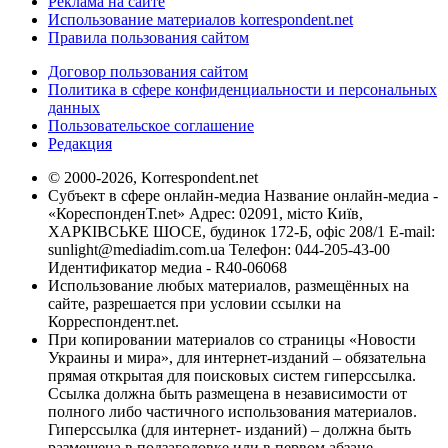
Реклама на сайте
Использование материалов korrespondent.net
Правила пользования сайтом
Договор пользования сайтом
Политика в сфере конфиденциальности и персональных
данных
Пользовательское соглашение
Редакция
© 2000-2026, Korrespondent.net
Субъект в сфере онлайн-медиа Название онлайн-медиа -
«КореспонденТ.net» Адрес: 02091, місто Київ,
ХАРКІВСЬКЕ ШОСЕ, будинок 172-Б, офіс 208/1 E-mail:
sunlight@mediadim.com.ua
Телефон: 044-205-43-00
Идентификатор медиа - R40-06068
Использование любых материалов, размещённых на
сайте, разрешается при условии ссылки на
Корреспондент.net.
При копировании материалов со страницы «Новости
Украины и мира», для интернет-изданий – обязательна
прямая открытая для поисковых систем гиперссылка.
Ссылка должна быть размещена в независимости от
полного либо частичного использования материалов.
Гиперссылка (для интернет- изданий) – должна быть
размещена в подзаголовке или в первом абзаце