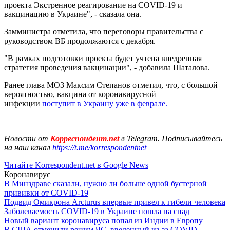
проекта Экстренное реагирование на COVID-19 и
вакцинацию в Украине", - сказала она.
Замминистра отметила, что переговоры правительства с
руководством ВБ продолжаются с декабря.
"В рамках подготовки проекта будет учтена внедренная
стратегия проведения вакцинации", - добавила Шаталова.
Ранее глава МОЗ Максим Степанов отметил, что, с большой
вероятностью, вакцина от коронавирусной
инфекции
поступит в Украину уже в феврале.
Новости от
Корреспондент.net
в Telegram. Подписывайтесь
на наш канал
https://t.me/korrespondentnet
Читайте Korrespondent.net в Google News
Коронавирус
В Минздраве сказали, нужно ли больше одной бустерной
прививки от COVID-19
Подвид Омикрона Arcturus впервые привел к гибели человека
Заболеваемость COVID-19 в Украине пошла на спад
Новый вариант коронавируса попал из Индии в Европу
В США отменили режим ЧС, введенный из-за COVID