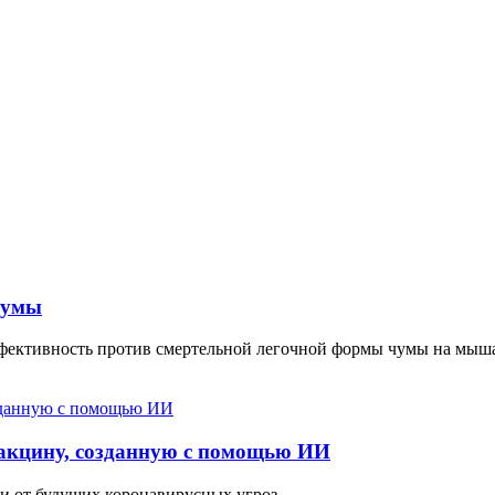
чумы
фективность против смертельной легочной формы чумы на мыша
акцину, созданную с помощью ИИ
 и от будущих коронавирусных угроз.