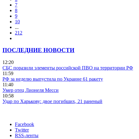
7
8
9
10
...
212
ПОСЛЕДНИЕ НОВОСТИ
12:20
СБС поразили элементы российской ПВО на территории РФ
11:59
РФ за неделю выпустила по Украине 61 ракету
11:40
Умер отец Лионеля Месси
10:58
Удар по Харькову: двое погибших, 21 раненый
Facebook
Twitter
RSS-ленты