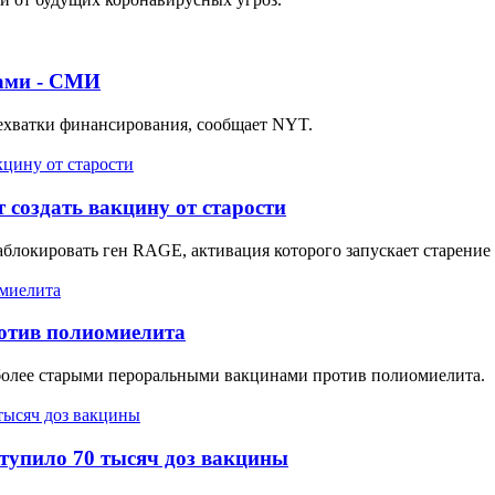
дами - СМИ
нехватки финансирования, сообщает NYT.
 создать вакцину от старости
заблокировать ген RAGE, активация которого запускает старение 
отив полиомиелита
более старыми пероральными вакцинами против полиомиелита.
ступило 70 тысяч доз вакцины