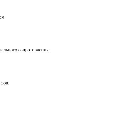
ом.
нального сопротивления.
ифов.