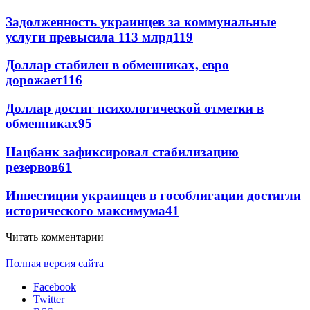
Задолженность украинцев за коммунальные
услуги превысила 113 млрд
119
Доллар стабилен в обменниках, евро
дорожает
116
Доллар достиг психологической отметки в
обменниках
95
Нацбанк зафиксировал стабилизацию
резервов
61
Инвестиции украинцев в гособлигации достигли
исторического максимума
41
Читать комментарии
Полная версия сайта
Facebook
Twitter