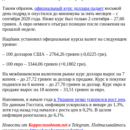
Таким образом,
официальный курс доллара падает
восьмой
день подряд и опустился до минимума за пять месяцев – с
сентября 2020 года. Ниже курс был только 2 сентября – 27,60
гривен. А евро немного отыграл позиции после снижения на
прошлой неделе.
Нацбанк установил официальные курсы валют на следующем
уровне:
– 100 долларов США – 2764,26 гривен (-0,0225 грн).
– 100 евро – 3344,06 гривен (+0,1802 грн).
На межбанковском валютном рынке курс доллара вырос на 7
копеек – до 27,72 гривен за доллар в продаже. Курс в покупке
поднялся на 6 копеек – до 27,70 гривен за доллар. Курс евро в
продаже вырос на 18 копеек – 33,51 гривен за евро.
Напомним, в начале года
в Украине резко ускорился рост цен
.
По данным Госстата, инфляция ускорилась в январе до 1,3%,
хотя год назад год начался с роста цен в 0,2%. В целом
инфляция разогналась до 6,1%.
Новости от
Корреспондент.net
в Telegram. Подписывайтесь