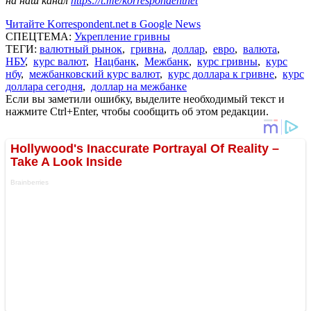
на наш канал
https://t.me/korrespondentnet
Читайте Korrespondent.net в Google News
СПЕЦТЕМА:
Укрепление гривны
ТЕГИ:
валютный рынок
,
гривна
,
доллар
,
евро
,
валюта
,
НБУ
,
курс валют
,
Нацбанк
,
Межбанк
,
курс гривны
,
курс
нбу
,
межбанковский курс валют
,
курс доллара к гривне
,
курс
доллара сегодня
,
доллар на межбанке
Если вы заметили ошибку, выделите необходимый текст и
нажмите Ctrl+Enter, чтобы сообщить об этом редакции.