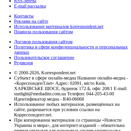
RSS-ленты
E-mail рассылка
Контакты
Реклама на сайте
Использование материалов korrespondent.net
Правила пользования сайтом
Договор пользования сайтом
Политика в сфере конфиденциальности и персональных
данных
Пользовательское соглашение
Редакция
© 2000-2026, Korrespondent.net
Субъект в сфере онлайн-медиа Название онлайн-медиа -
«КореспонденТ.net» Адрес: 02091, місто Київ,
ХАРКІВСЬКЕ ШОСЕ, будинок 172-Б, офіс 208/1 E-mail:
sunlight@mediadim.com.ua
Телефон: 044-205-43-00
Идентификатор медиа - R40-06068
Использование любых материалов, размещённых на
сайте, разрешается при условии ссылки на
Корреспондент.net.
При копировании материалов со страницы «Новости
Украины и мира», для интернет-изданий – обязательна
прямая открытая для поисковых систем гиперссылка.