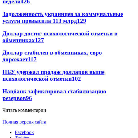
недели
426
Задолженность украинцев за коммунальные
услуги превысила 113 млрд
129
Доллар достиг психологической отметки в
обменниках
127
Доллар стабилен в обменниках, евро
дорожает
117
НБУ удержал продаж долларов выше
психологической отметки
102
Нацбанк зафиксировал стабилизацию
резервов
96
Читать комментарии
Полная версия сайта
Facebook
Twitter