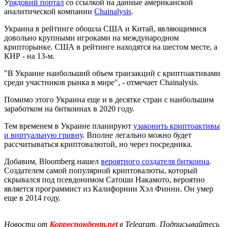
У
рядовий портал
со ссылкой на данные американской
аналитической компании
Chainalysis
.
Украина в рейтинге обошла США и Китай, являющимися
довольно крупными игроками на международном
крипторынке. США в рейтинге находятся на шестом месте, а
КНР - на 13-м.
"В Украине наибольший объем транзакций с криптоактивами
среди участников рынка в мире", - отмечает Chainalysis.
Помимо этого Украина еще и в десятке стран с наибольшим
заработком на биткоинах в 2020 году.
Тем временем в Украине планируют
узаконить криптоактивы
и виртуальную гривну
. Вполне легально можно будет
рассчитываться криптовалютой, но через посредника.
Добавим, Bloomberg нашел
вероятного создателя биткоина
.
Создателем самой популярной криптовалюты, который
скрывался под псевдонимом Сатоши Накамото, вероятно
является программист из Калифорнии Хэл Финни. Он умер
еще в 2014 году.
Новости от
Корреспондент.net
в Telegram. Подписывайтесь