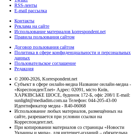
RSS-ленты
E-mail рассылка
Контакты
Реклама на сайте
Использование материалов korrespondent.net
Правила пользования сайтом
Договор пользования сайтом
Политика в сфере конфиденциальности и персональных
данных
Пользовательское соглашение
Редакция
© 2000-2026, Korrespondent.net
Субъект в сфере онлайн-медиа Название онлайн-медиа -
«КореспонденТ.net» Адрес: 02091, місто Київ,
ХАРКІВСЬКЕ ШОСЕ, будинок 172-Б, офіс 208/1 E-mail:
sunlight@mediadim.com.ua
Телефон: 044-205-43-00
Идентификатор медиа - R40-06068
Использование любых материалов, размещённых на
сайте, разрешается при условии ссылки на
Корреспондент.net.
При копировании материалов со страницы «Новости
Украины и мира», для интернет-изданий – обязательна