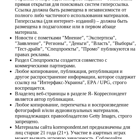
прямая открытая для поисковых систем гиперссылка.
Ссылка должна быть размещена в независимости от
полного либо частичного использования материалов.
Гиперссылка (для интернет- изданий) – должна быть
размещена в подзаголовке или в первом абзаце
материала.
Новости с пометками "Мнение", "Экспертиза",
"Заявление", "Регионы", "Деньги", "Власть", "Выборы",
"Тест-драйв", "Спецпроекты", "Промо" публикуются на
правах рекламы.
Раздел Спецпроекты создается совместно с
коммерческими партнерами.
Любое копирование, публикация, републикация и
другое распространение информации, которое содержит
ссылку на "Интерфакс-Украина", EPA / UPG, строго
воспрещается.
Владелец веб-страницы в разделе Я- Корреспондент
является автор публикации.
Любое копирование, перепечатка и воспроизведение
фотографий и/или аудиовизуальных материалов,
принадлежащих правообладателю Getty Images, строго
запрещено.
Материалы сайта korrespondent.net предназначены для
лиц старше 21 года (21+). Участие в азартных играх
может вызвать игровую зависимость. Соблюдайте