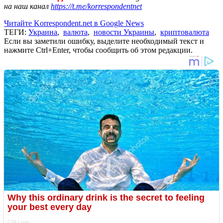
на наш канал
https://t.me/korrespondentnet
Читайте Korrespondent.net в Google News
ТЕГИ:
Украина
,
валюта
,
новости Украины
,
криптовалюта
Если вы заметили ошибку, выделите необходимый текст и
нажмите Ctrl+Enter, чтобы сообщить об этом редакции.